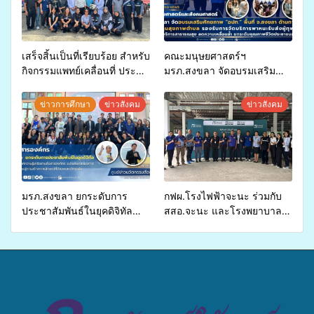
เสร็จสิ้นเป็นที่เรียบร้อย สำหรับ
คณะมนุษยศาสตร์ฯ
กิจกรรมแพทย์เคลื่อนที่ ประจำ
มรภ.สงขลา จัดอบรมเสริม
ปี 2569 เพื่อให้บริการด้าน
ศักยภาพ “อปท.” ด้านการเบิก
สุขภาพแก่ประชาชนในพื้นที่
จ่ายงบกองทุนสุขภาพตำบล
ข่าวการศึกษา
ข่าวสังคม
ข่าวสังคม
อำเภอจะนะ
รองรับการจัดบริการพาหนะรับ
ส่งผู้ทุพพลภาพเพื่อเข้ารับ
บริการสาธารณสุข ลดความ
เหลื่อมล้ำ ยกระดับคุณภาพ
ชีวิตประชาชนอย่างยั่งยืน
มรภ.สงขลา ยกระดับการ
กฟผ.โรงไฟฟ้าจะนะ ร่วมกับ
ประชาสัมพันธ์ในยุคดิจิทัล
สสอ.จะนะ และโรงพยาบาล
เปิดเวทีเสริมองค์ความรู้เครือ
ศิครินทร์ หาดใหญ่ จัดกิจกรรม
ข่ายสื่อสารองค์กร ระดมสมอง
แพทย์เคลื่อนที่ ประจำปี 2569
วางแนวทางการทำงาน ปูทาง
สู่การสร้างภาพลักษณ์ที่ดีของ
มหาวิทยาลัย