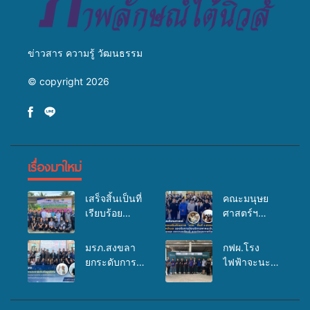
ข่าวสาร ความรู้ วัฒนธรรม
© copyright 2026
เรื่องมาใหม่
เสร็จสิ้นเป็นที่
คณะมนุษย
เรียบร้อย
ศาสตร์ฯ
สำหรับ
มรภ.สงขลา
กิจกรรมแพทย์
จัดอบรมเสริม
มรภ.สงขลา
กฟผ.โรง
เคลื่อนที่
ศักยภาพ
ยกระดับการ
ไฟฟ้าจะนะ
ประจำปี
“อปท.” ด้าน
ประชาสัมพันธ์
ร่วมกับ
2569 เพื่อให้
การเบิกจ่ายงบ
ในยุคดิจิทัล
สสอ.จะนะ
บริการด้าน
กองทุน
เปิดเวทีเสริม
และโรง