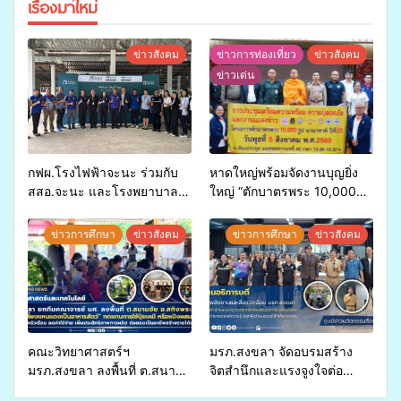
เรื่องมาใหม่
ข่าวสังคม
ข่าวการท่องเที่ยว
ข่าวสังคม
ข่าวเด่น
กฟผ.โรงไฟฟ้าจะนะ ร่วมกับ
หาดใหญ่พร้อมจัดงานบุญยิ่ง
สสอ.จะนะ และโรงพยาบาล
ใหญ่ “ตักบาตรพระ 10,000
ศิครินทร์ หาดใหญ่ จัดกิจกรรม
รูป นานาชาติ เพื่อแม่…เพื่อ
แพทย์เคลื่อนที่ ประจำปี 2569
พ่อ” ปีที่ 23 รวมพลัง
ข่าวการศึกษา
ข่าวสังคม
ข่าวการศึกษา
ข่าวสังคม
พุทธศาสนิกชน 4 ประเทศ
สืบสานประเพณีแห่งศรัทธา
คณะวิทยาศาสตร์ฯ
มรภ.สงขลา จัดอบรมสร้าง
มรภ.สงขลา ลงพื้นที่ ต.สนาม
จิตสำนึกและแรงจูงใจต่อ
ชัย อ.สทิงพระ จัดอบรม “การ
การเตรียมรับมือการ