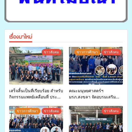
เรื่องมาใหม่
ข่าวสังคม
ข่าวการศึกษา
ข่าวสังคม
เสร็จสิ้นเป็นที่เรียบร้อย สำหรับ
คณะมนุษยศาสตร์ฯ
กิจกรรมแพทย์เคลื่อนที่ ประจำ
มรภ.สงขลา จัดอบรมเสริม
ปี 2569 เพื่อให้บริการด้าน
ศักยภาพ “อปท.” ด้านการเบิก
สุขภาพแก่ประชาชนในพื้นที่
จ่ายงบกองทุนสุขภาพตำบล
ข่าวการศึกษา
ข่าวสังคม
ข่าวสังคม
อำเภอจะนะ
รองรับการจัดบริการพาหนะรับ
ส่งผู้ทุพพลภาพเพื่อเข้ารับ
บริการสาธารณสุข ลดความ