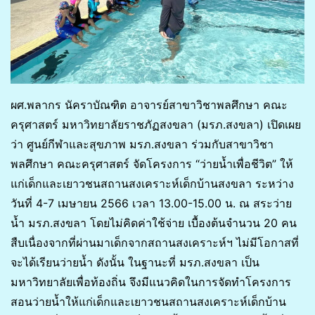
ผศ.พลากร นัคราบัณฑิต อาจารย์สาขาวิชาพลศึกษา คณะ
ครุศาสตร์ มหาวิทยาลัยราชภัฏสงขลา (มรภ.สงขลา) เปิดเผย
ว่า ศูนย์กีฬาและสุขภาพ มรภ.สงขลา ร่วมกับสาขาวิชา
พลศึกษา คณะครุศาสตร์ จัดโครงการ “ว่ายน้ำเพื่อชีวิต” ให้
แก่เด็กและเยาวชนสถานสงเคราะห์เด็กบ้านสงขลา ระหว่าง
วันที่ 4-7 เมษายน 2566 เวลา 13.00-15.00 น. ณ สระว่าย
น้ำ มรภ.สงขลา โดยไม่คิดค่าใช้จ่าย เบื้องต้นจำนวน 20 คน
สืบเนื่องจากที่ผ่านมาเด็กจากสถานสงเคราะห์ฯ ไม่มีโอกาสที่
จะได้เรียนว่ายน้ำ ดังนั้น ในฐานะที่ มรภ.สงขลา เป็น
มหาวิทยาลัยเพื่อท้องถิ่น จึงมีแนวคิดในการจัดทำโครงการ
สอนว่ายน้ำให้แก่เด็กและเยาวชนสถานสงเคราะห์เด็กบ้าน