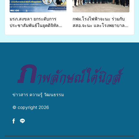
เหลื่อมล้ำ ยกระดับคุณภาพ
ชีวิตประชาชนอย่างยั่งยืน
มรภ.สงขลา ยกระดับการ
กฟผ.โรงไฟฟ้าจะนะ ร่วมกับ
ประชาสัมพันธ์ในยุคดิจิทัล
สสอ.จะนะ และโรงพยาบาล
เปิดเวทีเสริมองค์ความรู้เครือ
ศิครินทร์ หาดใหญ่ จัดกิจกรรม
ข่ายสื่อสารองค์กร ระดมสมอง
แพทย์เคลื่อนที่ ประจำปี 2569
วางแนวทางการทำงาน ปูทาง
สู่การสร้างภาพลักษณ์ที่ดีของ
มหาวิทยาลัย
ข่าวสาร ความรู้ วัฒนธรรม
© copyright 2026