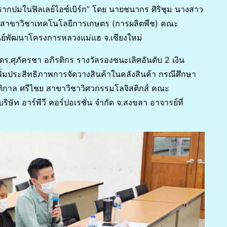
ฝอยรากปมในฟิลเลย์ไอซ์เบิร์ก” โดย นายชนากร ศิริชุม นางสาว
สาขาวิชาเทคโนโลยีการเกษตร (การผลิตพืช) คณะ
นย์พัฒนาโครงการหลวงแม่แฮ จ.เชียงใหม่
ดร.ศุภัครชา อภิรติกร รางวัลรองชนะเลิศอันดับ 2 เงิน
พิ่มประสิทธิภาพการจัดวางสินค้าในคลังสินค้า กรณีศึกษา
รัตติกาล ศรีไชย สาขาวิชาวิศวกรรมโลจิสติกส์ คณะ
ัท อาร์พีวี คอร์ปอเรชั่น จํากัด จ.สงขลา อาจารย์ที่