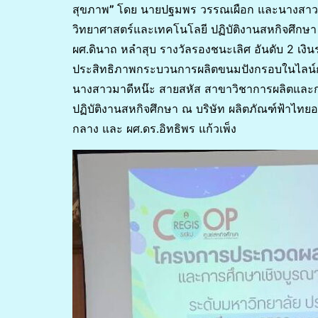
สุขภาพ
”
โดย นายปฐมพร วรรณเผือก และนางสาวว
วิทยาศาสตร์และเทคโนโลยี ปฏิบัติงานสหกิจศึกษ
ผศ.ดินาถ หลำสุบ รางวัลรองชนะเลิศ อันดับ 2 เงิน
ประสิทธิภาพกระบวนการผลิตขนมปังกรอบในไลน์กา
นางสาวมาดีหน๊ะ สายสหัส สาขาวิชาการผลิตแล
ปฏิบัติงานสหกิจศึกษา ณ บริษัท ผลิตภัณฑ์ฟ้าไทยอ
กลาง และ ผศ.ดร.อิทธิพร แก้วเพ็ง