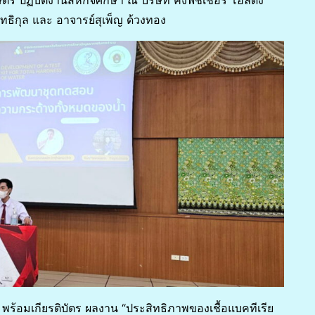
ฏิบัติงานสหกิจศึกษา ณ บริษัท คิงฟิชเชอร์ โฮลดิ้ง
ุทธิกุล และ อาจารย์สุเพ็ญ ด้วงทอง
พร้อมเกียรติบัตร ผลงาน “ประสิทธิภาพของเชื้อแบคทีเรีย