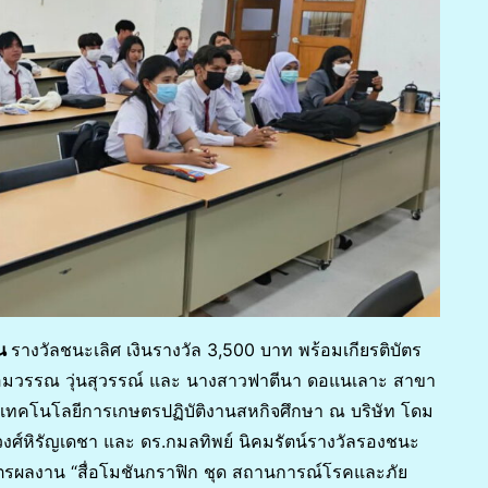
่น
รางวัลชนะเลิศ เงินรางวัล 3,500 บาท พร้อมเกียรติบัตร
มวรรณ วุ่นสุวรรณ์ และ นางสาวฟาตีนา ดอแนเลาะ สาขา
ทคโนโลยีการเกษตรปฏิบัติงานสหกิจศึกษา ณ บริษัท โดม
์ วงศ์หิรัญเดชา และ ดร.กมลทิพย์ นิคมรัตน์รางวัลรองชนะ
ิบัตรผลงาน “สื่อโมชันกราฟิก ชุด สถานการณ์โรคและภัย