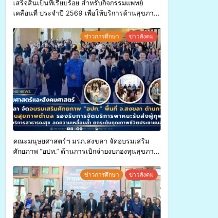
เสร็จสิ้นเป็นที่เรียบร้อย สำหรับกิจกรรมแพทย์
เคลื่อนที่ ประจำปี 2569 เพื่อให้บริการด้านสุขภาพ
แก่ประชาชนในพื้นที่อำเภอจะนะ
ข่าวการศึกษา
ข่าวสังคม
คณะมนุษยศาสตร์ฯ มรภ.สงขลา จัดอบรมเสริม
ศักยภาพ “อปท.” ด้านการเบิกจ่ายงบกองทุนสุขภาพ
ตำบล รองรับการจัดบริการพาหนะรับส่งผู้
ทุพพลภาพเพื่อเข้ารับบริการสาธารณสุข ลดความ
ข่าวการศึกษา
ข่าวสังคม
เหลื่อมล้ำ ยกระดับคุณภาพชีวิตประชาชนอย่าง
ยั่งยืน