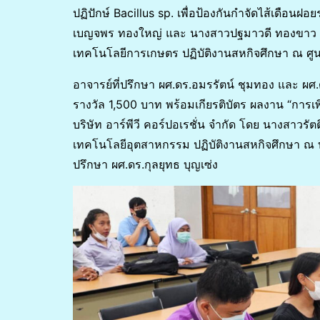
ปฏิปักษ์ Bacillus sp. เพื่อป้องกันกำจัดไส้เดือน
เบญจพร ทองใหญ่ และ นางสาวปฐมาวดี ทองขาว 
เทคโนโลยีการเกษตร ปฏิบัติงานสหกิจศึกษา ณ ศู
อาจารย์ที่ปรึกษา ผศ.ดร.อมรรัตน์ ชุมทอง และ ผศ.
รางวัล 1,500 บาท พร้อมเกียรติบัตร ผลงาน “การเ
บริษัท อาร์พีวี คอร์ปอเรชั่น จํากัด โดย นางสาว
เทคโนโลยีอุตสาหกรรม ปฏิบัติงานสหกิจศึกษา ณ บริษ
ปรึกษา ผศ.ดร.กุลยุทธ บุญเซ่ง