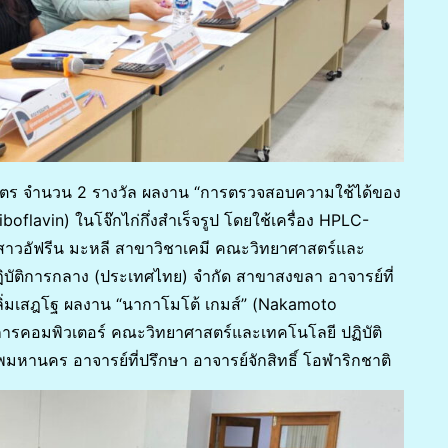
ิบัตร จำนวน 2 รางวัล ผลงาน “การตรวจสอบความใช้ได้ของ
oflavin) ในโจ๊กไก่กึ่งสำเร็จรูป โดยใช้เครื่อง HPLC-
วอัฟรีน มะหลี สาขาวิชาเคมี คณะวิทยาศาสตร์และ
ฏิบัติการกลาง (ประเทศไทย) จำกัด สาขาสงขลา อาจารย์ที่
ลิ่มเสฎโฐ ผลงาน “นากาโมโต้ เกมส์” (Nakamoto
ารคอมพิวเตอร์ คณะวิทยาศาสตร์และเทคโนโลยี ปฏิบัติ
มหานคร อาจารย์ที่ปรึกษา อาจารย์จักสิทธิ์ โอฬาริกชาติ