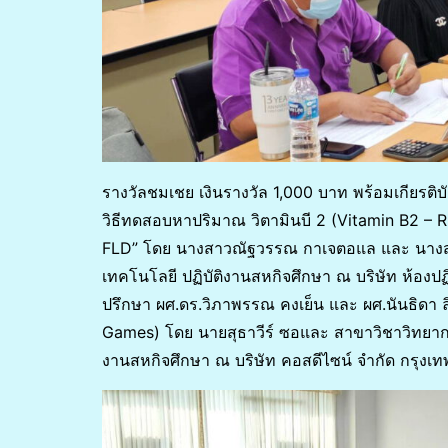
รางวัลชมเชย เงินรางวัล 1,000 บาท พร้อมเกียรต
วิธีทดสอบหาปริมาณ วิตามินบี 2 (Vitamin B2 – Rib
FLD” โดย นางสาวณัฐวรรณ กาเจตอแล และ นางสา
เทคโนโลยี ปฏิบัติงานสหกิจศึกษา ณ บริษัท ห้องป
ปรึกษา ผศ.ดร.วิภาพรรณ คงเย็น และ ผศ.นันธิดา 
Games) โดย นายสุธาวีร์ ซอและ สาขาวิชาวิทยาก
งานสหกิจศึกษา ณ บริษัท คอสดีไซน์ จำกัด กรุงเทพ