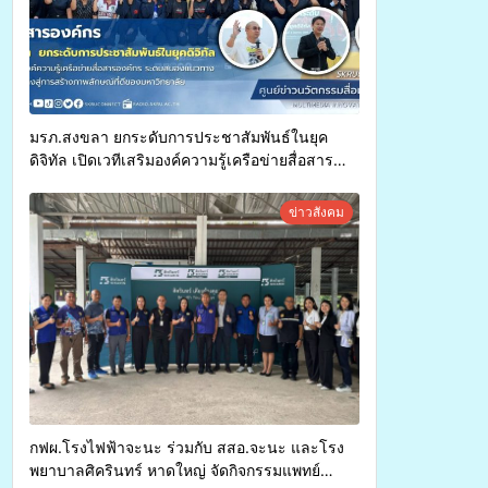
มรภ.สงขลา ยกระดับการประชาสัมพันธ์ในยุค
ดิจิทัล เปิดเวทีเสริมองค์ความรู้เครือข่ายสื่อสาร
องค์กร ระดมสมองวางแนวทางการทำงาน ปูทางสู่
การสร้างภาพลักษณ์ที่ดีของมหาวิทยาลัย
ข่าวสังคม
กฟผ.โรงไฟฟ้าจะนะ ร่วมกับ สสอ.จะนะ และโรง
พยาบาลศิครินทร์ หาดใหญ่ จัดกิจกรรมแพทย์