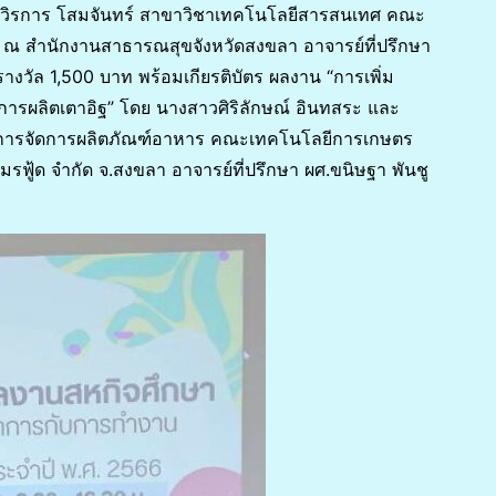
ิรการ โสมจันทร์ สาขาวิชาเทคโนโลยีสารสนเทศ คณะ
า ณ สำนักงานสาธารณสุขจังหวัดสงขลา อาจารย์ที่ปรึกษา
รางวัล 1,500 บาท พร้อมเกียรติบัตร ผลงาน “การเพิ่ม
รผลิตเตาอิฐ” โดย นางสาวศิริลักษณ์ อินทสระ และ
ะการจัดการผลิตภัณฑ์อาหาร คณะเทคโนโลยีการเกษตร
มรฟู้ด จำกัด จ.สงขลา อาจารย์ที่ปรึกษา ผศ.ขนิษฐา พันชู