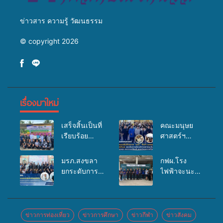
ข่าวสาร ความรู้ วัฒนธรรม
© copyright 2026
เรื่องมาใหม่
เสร็จสิ้นเป็นที่
คณะมนุษย
เรียบร้อย
ศาสตร์ฯ
สำหรับ
มรภ.สงขลา
กิจกรรมแพทย์
จัดอบรมเสริม
มรภ.สงขลา
กฟผ.โรง
เคลื่อนที่
ศักยภาพ
ยกระดับการ
ไฟฟ้าจะนะ
ประจำปี
“อปท.” ด้าน
ประชาสัมพันธ์
ร่วมกับ
2569 เพื่อให้
การเบิกจ่ายงบ
ในยุคดิจิทัล
สสอ.จะนะ
บริการด้าน
กองทุน
เปิดเวทีเสริม
และโรง
สุขภาพแก่
สุขภาพตำบล
องค์ความรู้
พยาบาลศิคริ
ข่าวการท่องเที่ยว
ข่าวการศึกษา
ข่าวกีฬา
ข่าวสังคม
ประชาชนใน
รองรับการจัด