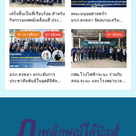
เสร็จสิ้นเป็นที่เรียบร้อย สำหรับ
คณะมนุษยศาสตร์ฯ
กิจกรรมแพทย์เคลื่อนที่ ประจำ
มรภ.สงขลา จัดอบรมเสริม
ปี 2569 เพื่อให้บริการด้าน
ศักยภาพ “อปท.” ด้านการเบิก
สุขภาพแก่ประชาชนในพื้นที่
จ่ายงบกองทุนสุขภาพตำบล
ข่าวการศึกษา
ข่าวสังคม
ข่าวสังคม
อำเภอจะนะ
รองรับการจัดบริการพาหนะรับ
ส่งผู้ทุพพลภาพเพื่อเข้ารับ
บริการสาธารณสุข ลดความ
เหลื่อมล้ำ ยกระดับคุณภาพ
ชีวิตประชาชนอย่างยั่งยืน
มรภ.สงขลา ยกระดับการ
กฟผ.โรงไฟฟ้าจะนะ ร่วมกับ
ประชาสัมพันธ์ในยุคดิจิทัล
สสอ.จะนะ และโรงพยาบาล
เปิดเวทีเสริมองค์ความรู้เครือ
ศิครินทร์ หาดใหญ่ จัดกิจกรรม
ข่ายสื่อสารองค์กร ระดมสมอง
แพทย์เคลื่อนที่ ประจำปี 2569
วางแนวทางการทำงาน ปูทาง
สู่การสร้างภาพลักษณ์ที่ดีของ
มหาวิทยาลัย