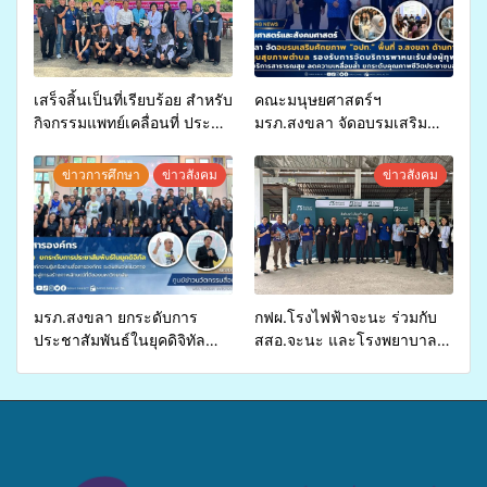
เสร็จสิ้นเป็นที่เรียบร้อย สำหรับ
คณะมนุษยศาสตร์ฯ
กิจกรรมแพทย์เคลื่อนที่ ประจำ
มรภ.สงขลา จัดอบรมเสริม
ปี 2569 เพื่อให้บริการด้าน
ศักยภาพ “อปท.” ด้านการเบิก
สุขภาพแก่ประชาชนในพื้นที่
จ่ายงบกองทุนสุขภาพตำบล
ข่าวการศึกษา
ข่าวสังคม
ข่าวสังคม
อำเภอจะนะ
รองรับการจัดบริการพาหนะรับ
ส่งผู้ทุพพลภาพเพื่อเข้ารับ
บริการสาธารณสุข ลดความ
เหลื่อมล้ำ ยกระดับคุณภาพ
ชีวิตประชาชนอย่างยั่งยืน
มรภ.สงขลา ยกระดับการ
กฟผ.โรงไฟฟ้าจะนะ ร่วมกับ
ประชาสัมพันธ์ในยุคดิจิทัล
สสอ.จะนะ และโรงพยาบาล
เปิดเวทีเสริมองค์ความรู้เครือ
ศิครินทร์ หาดใหญ่ จัดกิจกรรม
ข่ายสื่อสารองค์กร ระดมสมอง
แพทย์เคลื่อนที่ ประจำปี 2569
วางแนวทางการทำงาน ปูทาง
สู่การสร้างภาพลักษณ์ที่ดีของ
มหาวิทยาลัย