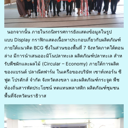
นอกจากนั้น ภายในรถนิทรรศการยังแสดงข้อมูลในรูป
แบบ Display กราฟิกแสดงเนื้อหาประกอบเกี่ยวกับผลิตภัณฑ์
ภายใต้แนวคิด BCG ซึ่งในส่วนของพื้นที่ 7 จังหวัดภาคใต้ตอน
ล่าง มีการนำเสนออะมิโนปลาทะเล ผลิตภัณฑ์ปลาทะเล สําห
รับพืชผักและผลไม้ (Circular – Economy) ภายใต้การผลิต
ของแบรนด์ ปลาณีตฟาร์ม ในเครือของบริษัท เซาท์เทอร์น ซี
ฟูด โปรดักส์ จำกัด จังหวัดสงขลา และผลิตภัณฑ์กระจูด พืช
ท้องถิ่นสารพัดประโยชน์ ทดแทนพลาสติก ผลิตภัณฑ์ชุมชน
พื้นที่จังหวัดนราธิวาส