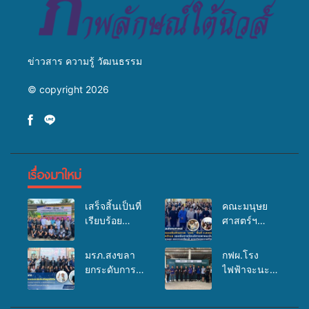
ข่าวสาร ความรู้ วัฒนธรรม
© copyright 2026
เรื่องมาใหม่
เสร็จสิ้นเป็นที่
คณะมนุษย
เรียบร้อย
ศาสตร์ฯ
สำหรับ
มรภ.สงขลา
กิจกรรมแพทย์
จัดอบรมเสริม
มรภ.สงขลา
กฟผ.โรง
เคลื่อนที่
ศักยภาพ
ยกระดับการ
ไฟฟ้าจะนะ
ประจำปี
“อปท.” ด้าน
ประชาสัมพันธ์
ร่วมกับ
2569 เพื่อให้
การเบิกจ่ายงบ
ในยุคดิจิทัล
สสอ.จะนะ
บริการด้าน
กองทุน