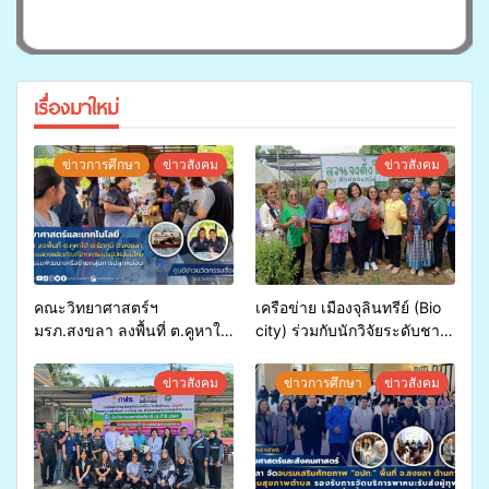
เรื่องมาใหม่
ข่าวการศึกษา
ข่าวสังคม
ข่าวสังคม
คณะวิทยาศาสตร์ฯ
เครือข่าย เมืองจุลินทรีย์ (Bio
มรภ.สงขลา ลงพื้นที่ ต.คูหาใต้
city) ร่วมกับนักวิจัยระดับชาติ
อ.รัตภูมิ ร่วมสาธิตและแสดง
ขยายความรู้สู่ชุมชน”การใช้
ผลิตภัณฑ์จากการแปรรูป
ประโยชน์จากสาหร่ายและ
ข่าวสังคม
ข่าวการศึกษา
ข่าวสังคม
หม่อนไหม ภายใต้กิจกรรม
เห็ดไมคอร์ไรซาสำหรับปลูกไม้
พัฒนาเครือข่ายกลุ่มการปลูก
มีค่า-พืชเศรษฐกิจ”
หม่อน