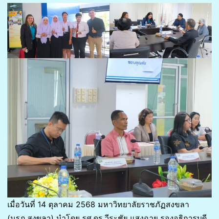
เมื่อวันที่ 14 ตุลาคม 2568 มหาวิทยาลัยราชภัฏสงขลา
(มรภ.สงขลา) นำโดย รศ.ดร.วีระชัย แสงฉาย รองอธิการบดี