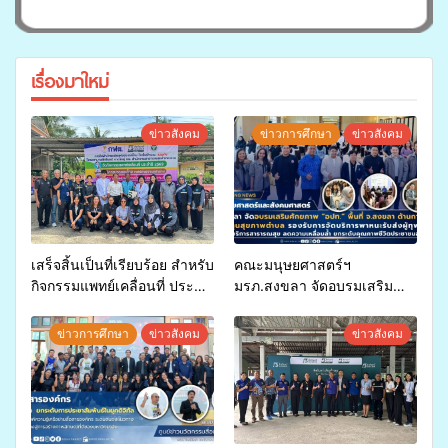
เรื่องมาใหม่
ข่าวสังคม
ข่าวการศึกษา
ข่าวสังคม
เสร็จสิ้นเป็นที่เรียบร้อย สำหรับ
คณะมนุษยศาสตร์ฯ
กิจกรรมแพทย์เคลื่อนที่ ประจำ
มรภ.สงขลา จัดอบรมเสริม
ปี 2569 เพื่อให้บริการด้าน
ศักยภาพ “อปท.” ด้านการเบิก
สุขภาพแก่ประชาชนในพื้นที่
จ่ายงบกองทุนสุขภาพตำบล
ข่าวการศึกษา
ข่าวสังคม
ข่าวสังคม
อำเภอจะนะ
รองรับการจัดบริการพาหนะรับ
ส่งผู้ทุพพลภาพเพื่อเข้ารับ
บริการสาธารณสุข ลดความ
เหลื่อมล้ำ ยกระดับคุณภาพ
ชีวิตประชาชนอย่างยั่งยืน