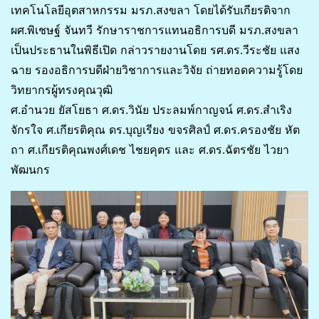
เทคโนโลยีอุตสาหกรรม มรภ.สงขลา โดยได้รับเกียรติจาก
ผศ.พิเชษฐ์ จันทวี รักษาราชการแทนอธิการบดี มรภ.สงขลา
เป็นประธานในพิธีเปิด กล่าวรายงานโดย รศ.ดร.วีระชัย แสง
ฉาย รองอธิการบดีฝ่ายวิชาการและวิจัย ถ่ายทอดความรู้โดย
วิทยากรผู้ทรงคุณวุฒิ
ศ.อำนวย ยัสโยธา ศ.ดร.วินัย ประลมพ์กาญจน์ ศ.ดร.สำเริง
จักรใจ ศ.เกียรติคุณ ดร.บุญเรียง ขจรศิลป์ ศ.ดร.ครองชัย หัต
ถา ศ.เกียรติคุณพงศ์เดช ไชยคุตร และ ศ.ดร.ฉัตรชัย ไวยา
พัฒนกร