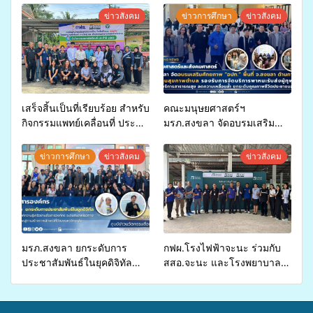
ข่าวสังคม
ข่าวการศึกษา
ข่าวสังคม
เสร็จสิ้นเป็นที่เรียบร้อย สำหรับ
คณะมนุษยศาสตร์ฯ
กิจกรรมแพทย์เคลื่อนที่ ประจำ
มรภ.สงขลา จัดอบรมเสริม
ปี 2569 เพื่อให้บริการด้าน
ศักยภาพ “อปท.” ด้านการเบิก
สุขภาพแก่ประชาชนในพื้นที่
จ่ายงบกองทุนสุขภาพตำบล
ข่าวการศึกษา
ข่าวสังคม
ข่าวสังคม
อำเภอจะนะ
รองรับการจัดบริการพาหนะรับ
ส่งผู้ทุพพลภาพเพื่อเข้ารับ
บริการสาธารณสุข ลดความ
เหลื่อมล้ำ ยกระดับคุณภาพ
ชีวิตประชาชนอย่างยั่งยืน
มรภ.สงขลา ยกระดับการ
กฟผ.โรงไฟฟ้าจะนะ ร่วมกับ
ประชาสัมพันธ์ในยุคดิจิทัล
สสอ.จะนะ และโรงพยาบาล
เปิดเวทีเสริมองค์ความรู้เครือ
ศิครินทร์ หาดใหญ่ จัดกิจกรรม
ข่ายสื่อสารองค์กร ระดมสมอง
แพทย์เคลื่อนที่ ประจำปี 2569
วางแนวทางการทำงาน ปูทาง