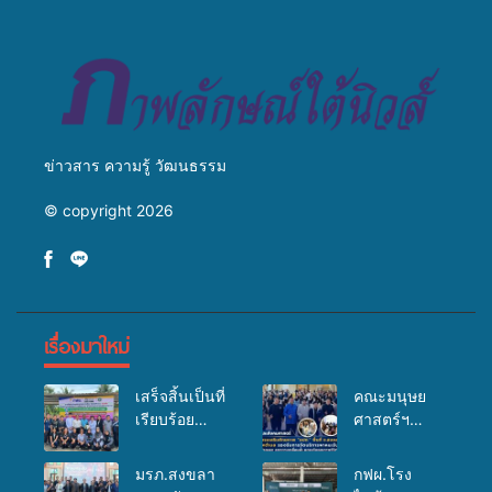
สู่การสร้างภาพลักษณ์ที่ดีของ
มหาวิทยาลัย
ข่าวสาร ความรู้ วัฒนธรรม
© copyright 2026
เรื่องมาใหม่
เสร็จสิ้นเป็นที่
คณะมนุษย
เรียบร้อย
ศาสตร์ฯ
สำหรับ
มรภ.สงขลา
กิจกรรมแพทย์
จัดอบรมเสริม
มรภ.สงขลา
กฟผ.โรง
เคลื่อนที่
ศักยภาพ