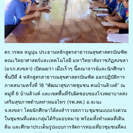
ดร.วรพล หนูนุ่น ประธานหลักสูตรสาธารณสุขศาสตรบัณฑิต
คณะวิทยาศาสตร์และเทคโนโลยี มหาวิทยาลัยราชภัฏสงขลา
(มรภ.สงขลา) เปิดเผยว่า เมื่อเร็วๆ นี้คณาจารย์และนักศึกษา
ชั้นปีที่ 4 หลักสูตรสาธารณสุขศาสตรบัณฑิต ออกปฏิบัติการ
ภาคสนามครั้งที่ 18 “พัฒนาสุขภาพชุมชน ฅนบ้านลิวงค์” ณ
หมู่ที่ 6 บ้านลิวงค์ และเขตพื้นที่รับผิดชอบของโรงพยาบาลส่ง
เสริมสุขภาพตำบลท่าหมอไทร (รพ.สต.) อ.จะนะ
จ.สงขลา โดยนักศึกษาได้ลงสำรวจสภาวะชุมชนแบบเร่งด่วน
ในชุมชนที่แต่ละกลุ่มได้รับมอบหมาย พร้อมทั้งทำแผนที่เดิน
ดิน และศึกษาประเด็นรูปแบบการจัดการท่องเที่ยวชุมชนที่คง