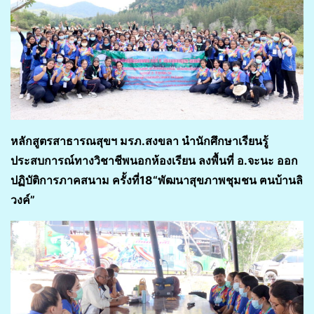
หลักสูตรสาธารณสุขฯ
มรภ.สงขลา นำนักศึกษา
เรียนรู้
ประสบการณ์ทางวิชาชีพนอกห้องเรียน
ลงพื้นที่ อ.จะนะ ออก
ปฏิบัติการภาคสนาม
ครั้งที่
18
“พัฒนาสุขภาพชุมชน ฅนบ้านลิ
วงค์”