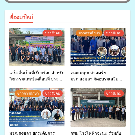
เรื่องมาใหม่
ข่าวสังคม
ข่าวการศึกษา
ข่าวสังคม
เสร็จสิ้นเป็นที่เรียบร้อย สำหรับ
คณะมนุษยศาสตร์ฯ
กิจกรรมแพทย์เคลื่อนที่ ประจำ
มรภ.สงขลา จัดอบรมเสริม
ปี 2569 เพื่อให้บริการด้าน
ศักยภาพ “อปท.” ด้านการเบิก
สุขภาพแก่ประชาชนในพื้นที่
จ่ายงบกองทุนสุขภาพตำบล
ข่าวการศึกษา
ข่าวสังคม
ข่าวสังคม
อำเภอจะนะ
รองรับการจัดบริการพาหนะรับ
ส่งผู้ทุพพลภาพเพื่อเข้ารับ
บริการสาธารณสุข ลดความ
เหลื่อมล้ำ ยกระดับคุณภาพ
ชีวิตประชาชนอย่างยั่งยืน
มรภ.สงขลา ยกระดับการ
กฟผ.โรงไฟฟ้าจะนะ ร่วมกับ