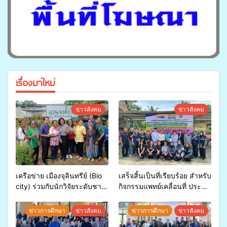
เรื่องมาใหม่
ข่าวสังคม
ข่าวสังคม
เครือข่าย เมืองจุลินทรีย์ (Bio
เสร็จสิ้นเป็นที่เรียบร้อย สำหรับ
city) ร่วมกับนักวิจัยระดับชาติ
กิจกรรมแพทย์เคลื่อนที่ ประจำ
ขยายความรู้สู่ชุมชน”การใช้
ปี 2569 เพื่อให้บริการด้าน
ประโยชน์จากสาหร่ายและ
สุขภาพแก่ประชาชนในพื้นที่
ข่าวการศึกษา
ข่าวสังคม
ข่าวการศึกษา
ข่าวสังคม
เห็ดไมคอร์ไรซาสำหรับปลูกไม้
อำเภอจะนะ