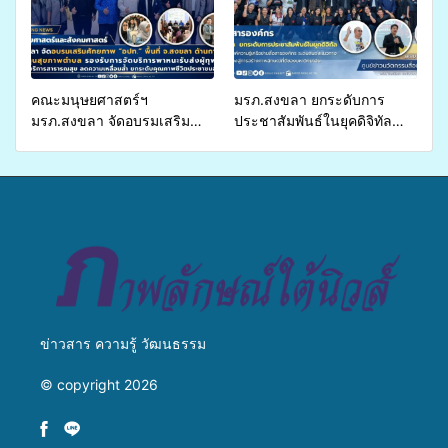
มีค่า-พืชเศรษฐกิจ”
คณะมนุษยศาสตร์ฯ
มรภ.สงขลา ยกระดับการ
มรภ.สงขลา จัดอบรมเสริม
ประชาสัมพันธ์ในยุคดิจิทัล
ศักยภาพ “อปท.” ด้านการเบิก
เปิดเวทีเสริมองค์ความรู้เครือ
จ่ายงบกองทุนสุขภาพตำบล
ข่ายสื่อสารองค์กร ระดมสมอง
รองรับการจัดบริการพาหนะรับ
วางแนวทางการทำงาน ปูทาง
ส่งผู้ทุพพลภาพเพื่อเข้ารับ
สู่การสร้างภาพลักษณ์ที่ดีของ
บริการสาธารณสุข ลดความ
มหาวิทยาลัย
เหลื่อมล้ำ ยกระดับคุณภาพ
ชีวิตประชาชนอย่างยั่งยืน
ข่าวสาร ความรู้ วัฒนธรรม
© copyright 2026