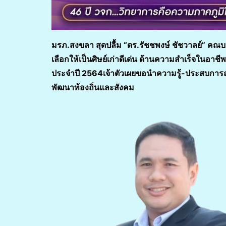
มรภ.สงขลา สุดปลื้ม
“ดร.รัชชพงษ์ ชัชวาลย์” คณ
เลือกให้เป็นศิษย์เก่าดีเด่น ด้านความสำเร็จในอ
ประจำปี 2564
เจ้าตัวเผยขอนำความรู้-ประสบการณ์
พัฒนาท้องถิ่นและสังคม