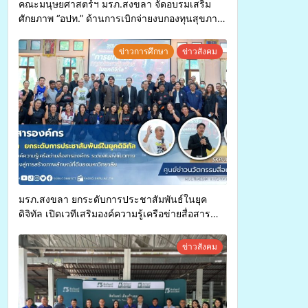
คณะมนุษยศาสตร์ฯ มรภ.สงขลา จัดอบรมเสริม
ศักยภาพ “อปท.” ด้านการเบิกจ่ายงบกองทุนสุขภาพ
ตำบล รองรับการจัดบริการพาหนะรับส่งผู้
ทุพพลภาพเพื่อเข้ารับบริการสาธารณสุข ลดความ
ข่าวการศึกษา
ข่าวสังคม
เหลื่อมล้ำ ยกระดับคุณภาพชีวิตประชาชนอย่าง
ยั่งยืน
มรภ.สงขลา ยกระดับการประชาสัมพันธ์ในยุค
ดิจิทัล เปิดเวทีเสริมองค์ความรู้เครือข่ายสื่อสาร
องค์กร ระดมสมองวางแนวทางการทำงาน ปูทางสู่
การสร้างภาพลักษณ์ที่ดีของมหาวิทยาลัย
ข่าวสังคม