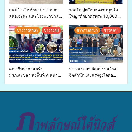
กฟผ.โรงไฟฟ้าจะนะ ร่วมกับ
หาดใหญ่พร้อมจัดงานบุญยิ่ง
สสอ.จะนะ และโรงพยาบาล
ใหญ่ “ตักบาตรพระ 10,000
ศิครินทร์ หาดใหญ่ จัดกิจกรรม
รูป นานาชาติ เพื่อแม่…เพื่อ
แพทย์เคลื่อนที่ ประจำปี 2569
พ่อ” ปีที่ 23 รวมพลัง
ข่าวการศึกษา
ข่าวสังคม
ข่าวการศึกษา
ข่าวสังคม
พุทธศาสนิกชน 4 ประเทศ
สืบสานประเพณีแห่งศรัทธา
คณะวิทยาศาสตร์ฯ
มรภ.สงขลา จัดอบรมสร้าง
มรภ.สงขลา ลงพื้นที่ ต.สนาม
จิตสำนึกและแรงจูงใจต่อ
ชัย อ.สทิงพระ จัดอบรม “การ
การเตรียมรับมือการ
เพาะเลี้ยงแหนแดงเป็นอาหาร
เปลี่ยนแปลงสภาพภูมิอากาศ
สัตว์” ทดแทนการใช้ปุ๋ยเคมี
ถ่ายทอดองค์ความรู้ ปลูกฝัง
เพิ่มประสิทธิภาพการผลิต ต่อย
วัฒนธรรมใส่ใจสิ่งแวดล้อม
อดสู่อาชีพเสริมในอนาคต