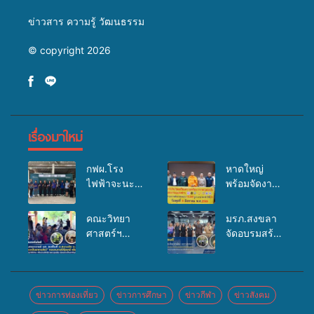
ข่าวสาร ความรู้ วัฒนธรรม
© copyright 2026
เรื่องมาใหม่
กฟผ.โรง
หาดใหญ่
ไฟฟ้าจะนะ
พร้อมจัดงาน
ร่วมกับ
บุญยิ่งใหญ่
สสอ.จะนะ
“ตักบาตรพระ
คณะวิทยา
มรภ.สงขลา
และโรง
10,000 รูป
ศาสตร์ฯ
จัดอบรมสร้าง
พยาบาลศิคริ
นานาชาติ
มรภ.สงขลา
จิตสำนึกและ
นทร์ หาดใหญ่
เพื่อแม่…เพื่อ
ลงพื้นที่
แรงจูงใจต่อ
จัดกิจกรรม
พ่อ” ปีที่ 23
ต.สนามชัย
การเตรียม
แพทย์เคลื่อนที่
รวมพลัง
อ.สทิงพระ จัด
รับมือการ
ข่าวการท่องเที่ยว
ข่าวการศึกษา
ข่าวกีฬา
ข่าวสังคม
ประจำปี
พุทธศาสนิกชน
อบรม “การ
เปลี่ยนแปลง