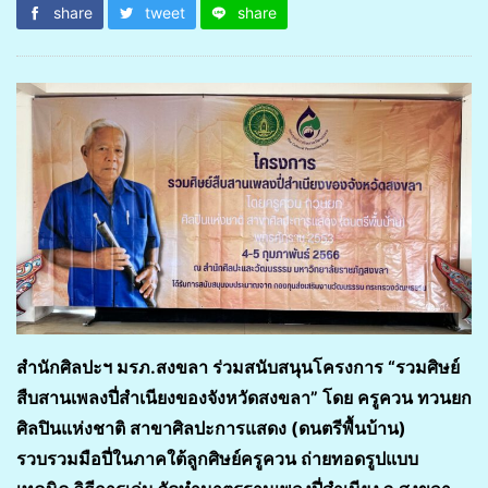
share
tweet
share
สำนักศิลปะฯ มรภ.สงขลา ร่วมสนับสนุนโครงการ “รวมศิษย์
สืบสานเพลงปี่สำเนียงของจังหวัดสงขลา” โดย ครูควน ทวนยก
ศิลปินแห่งชาติ สาขาศิลปะการแสดง (ดนตรีพื้นบ้าน)
รวบรวมมือปี่ในภาคใต้ลูกศิษย์ครูควน ถ่ายทอดรูปแบบ