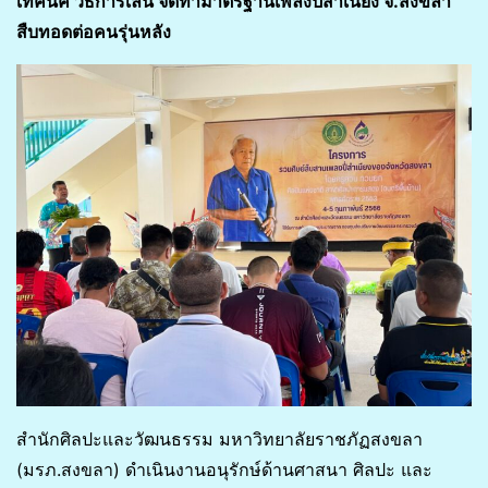
เทคนิค วิธีการเล่น จัดทำมาตรฐานเพลงปี่สำเนียง จ.สงขลา
สืบทอดต่อคนรุ่นหลัง
สำนักศิลปะและวัฒนธรรม มหาวิทยาลัยราชภัฏสงขลา
(มรภ.สงขลา) ดำเนินงานอนุรักษ์ด้านศาสนา ศิลปะ และ