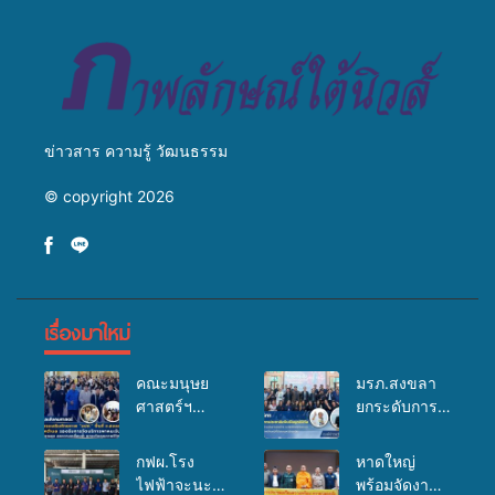
ข่าวสาร ความรู้ วัฒนธรรม
© copyright 2026
เรื่องมาใหม่
คณะมนุษย
มรภ.สงขลา
ศาสตร์ฯ
ยกระดับการ
มรภ.สงขลา
ประชาสัมพันธ์
จัดอบรมเสริม
ในยุคดิจิทัล
กฟผ.โรง
หาดใหญ่
ศักยภาพ
เปิดเวทีเสริม
ไฟฟ้าจะนะ
พร้อมจัดงาน