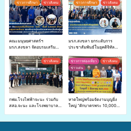
ข่าวการศึกษา
ข่าวสังคม
ข่าวการศึกษา
ข่าวสังคม
คณะมนุษยศาสตร์ฯ
มรภ.สงขลา ยกระดับการ
มรภ.สงขลา จัดอบรมเสริม
ประชาสัมพันธ์ในยุคดิจิทัล
ศักยภาพ “อปท.” ด้านการเบิก
เปิดเวทีเสริมองค์ความรู้เครือ
จ่ายงบกองทุนสุขภาพตำบล
ข่ายสื่อสารองค์กร ระดมสมอง
ข่าวสังคม
ข่าวการท่องเที่ยว
ข่าวสังคม
รองรับการจัดบริการพาหนะรับ
วางแนวทางการทำงาน ปูทาง
ข่าวเด่น
ส่งผู้ทุพพลภาพเพื่อเข้ารับ
สู่การสร้างภาพลักษณ์ที่ดีของ
บริการสาธารณสุข ลดความ
มหาวิทยาลัย
เหลื่อมล้ำ ยกระดับคุณภาพ
ชีวิตประชาชนอย่างยั่งยืน
กฟผ.โรงไฟฟ้าจะนะ ร่วมกับ
หาดใหญ่พร้อมจัดงานบุญยิ่ง
สสอ.จะนะ และโรงพยาบาล
ใหญ่ “ตักบาตรพระ 10,000
ศิครินทร์ หาดใหญ่ จัดกิจกรรม
รูป นานาชาติ เพื่อแม่…เพื่อ
แพทย์เคลื่อนที่ ประจำปี 2569
พ่อ” ปีที่ 23 รวมพลัง
พุทธศาสนิกชน 4 ประเทศ
สืบสานประเพณีแห่งศรัทธา