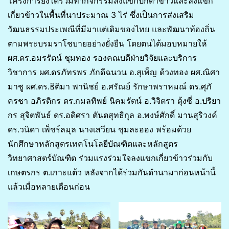
โครงการยังได้ร่วมทำกิจกรรมลงแขกปักดำข้าวและลงแขก
เกี่ยวข้าวในพื้นที่นาประมาณ 3 ไร่ ซึ่งเป็นการส่งเสริม
วัฒนธรรมประเพณีที่มีมาแต่เดิมของไทย และพัฒนาท้องถิ่น
ตามพระบรมราโชบายอย่างยั่งยืน โดยตนได้มอบหมายให้
ผศ.ดร.อมรรัตน์ ชุมทอง รองคณบดีฝ่ายวิจัยและบริการ
วิชาการ ผศ.ดรภัทรพร ภักดีฉนวน อ.สุเพ็ญ ด้วงทอง ผศ.ณิศา
มาชู ผศ.ดร.ธิติมา พานิชย์ อ.ศรัณย์ รักษาพราหมณ์ ดร.ศุภั
ครชา อภิรติกร ดร.กมลทิพย์ นิคมรัตน์ อ.วิจิตรา ตุ้งซี่ อ.ปริยา
กร สุจิตพันธ์ ดร.อดิศรา ตันตสุทธิกุล อ.พงษ์ศักดิ์ มานสุริวงค์
ดร.วนิดา เพ็ชร์ลมุล นางเสวียน ชุมละออง พร้อมด้วย
นักศึกษาหลักสูตรเทคโนโลยีบัณฑิตและหลักสูตร
วิทยาศาสตร์บัณฑิต ร่วมแรงร่วมใจลงแขกเกี่ยวข้าวร่วมกับ
เกษตรกร ต.เกาะแต้ว หลังจากได้ร่วมกันดำนามาก่อนหน้านี้
แล้วเมื่อหลายเดือนก่อน