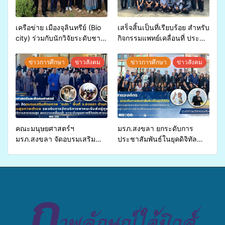
เครือข่าย เมืองจุลินทรีย์ (Bio
เสร็จสิ้นเป็นที่เรียบร้อย สำหรับ
city) ร่วมกับนักวิจัยระดับชาติ
กิจกรรมแพทย์เคลื่อนที่ ประจำ
ขยายความรู้สู่ชุมชน”การใช้
ปี 2569 เพื่อให้บริการด้าน
ประโยชน์จากสาหร่ายและ
สุขภาพแก่ประชาชนในพื้นที่
ข่าวการศึกษา
ข่าวสังคม
ข่าวการศึกษา
ข่าวสังคม
เห็ดไมคอร์ไรซาสำหรับปลูกไม้
อำเภอจะนะ
มีค่า-พืชเศรษฐกิจ”
คณะมนุษยศาสตร์ฯ
มรภ.สงขลา ยกระดับการ
มรภ.สงขลา จัดอบรมเสริม
ประชาสัมพันธ์ในยุคดิจิทัล
ศักยภาพ “อปท.” ด้านการเบิก
เปิดเวทีเสริมองค์ความรู้เครือ
จ่ายงบกองทุนสุขภาพตำบล
ข่ายสื่อสารองค์กร ระดมสมอง
รองรับการจัดบริการพาหนะรับ
วางแนวทางการทำงาน ปูทาง
ส่งผู้ทุพพลภาพเพื่อเข้ารับ
สู่การสร้างภาพลักษณ์ที่ดีของ
บริการสาธารณสุข ลดความ
มหาวิทยาลัย
เหลื่อมล้ำ ยกระดับคุณภาพ
ชีวิตประชาชนอย่างยั่งยืน