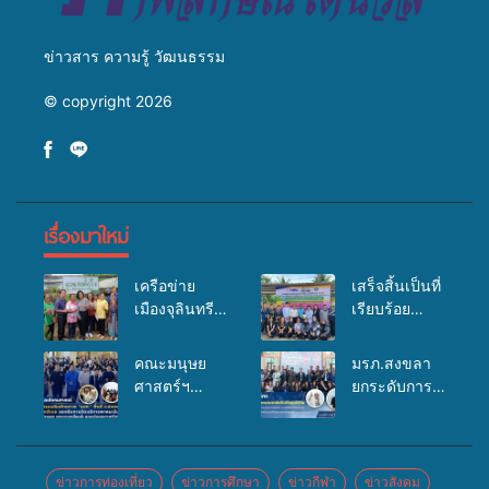
ข่าวสาร ความรู้ วัฒนธรรม
© copyright 2026
เรื่องมาใหม่
เครือข่าย
เสร็จสิ้นเป็นที่
เมืองจุลินทรีย์
เรียบร้อย
(Bio city)
สำหรับ
ร่วมกับนักวิจัย
กิจกรรมแพทย์
คณะมนุษย
มรภ.สงขลา
ระดับชาติ
เคลื่อนที่
ศาสตร์ฯ
ยกระดับการ
ขยายความรู้สู่
ประจำปี
มรภ.สงขลา
ประชาสัมพันธ์
ชุมชน”การใช้
2569 เพื่อให้
จัดอบรมเสริม
ในยุคดิจิทัล
ประโยชน์จาก
บริการด้าน
ศักยภาพ
เปิดเวทีเสริม
สาหร่ายและ
สุขภาพแก่
“อปท.” ด้าน
องค์ความรู้
ข่าวการท่องเที่ยว
ข่าวการศึกษา
ข่าวกีฬา
ข่าวสังคม