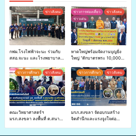
ข่าวสังคม
ข่าวการท่องเที่ยว
ข่าวสังคม
ข่าวเด่น
กฟผ.โรงไฟฟ้าจะนะ ร่วมกับ
หาดใหญ่พร้อมจัดงานบุญยิ่ง
สสอ.จะนะ และโรงพยาบาล
ใหญ่ “ตักบาตรพระ 10,000
ศิครินทร์ หาดใหญ่ จัดกิจกรรม
รูป นานาชาติ เพื่อแม่…เพื่อ
แพทย์เคลื่อนที่ ประจำปี 2569
พ่อ” ปีที่ 23 รวมพลัง
ข่าวการศึกษา
ข่าวสังคม
ข่าวการศึกษา
ข่าวสังคม
พุทธศาสนิกชน 4 ประเทศ
สืบสานประเพณีแห่งศรัทธา
คณะวิทยาศาสตร์ฯ
มรภ.สงขลา จัดอบรมสร้าง
มรภ.สงขลา ลงพื้นที่ ต.สนาม
จิตสำนึกและแรงจูงใจต่อ
ชัย อ.สทิงพระ จัดอบรม “การ
การเตรียมรับมือการ
เพาะเลี้ยงแหนแดงเป็นอาหาร
เปลี่ยนแปลงสภาพภูมิอากาศ