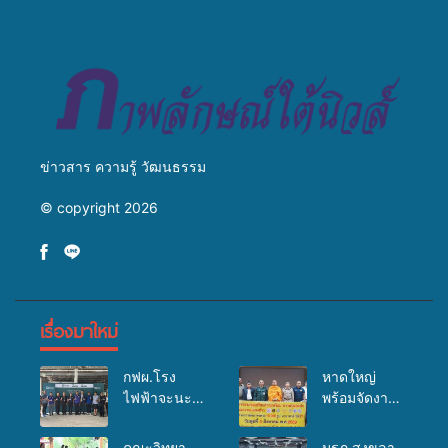
สัตว์” ทดแทนการใช้ปุ๋ยเคมี
ถ่ายทอดองค์ความรู้ ปลูกฝัง
เพิ่มประสิทธิภาพการผลิต ต่อย
วัฒนธรรมใส่ใจสิ่งแวดล้อม
อดสู่อาชีพเสริมในอนาคต
ข่าวสาร ความรู้ วัฒนธรรม
© copyright 2026
เรื่องมาใหม่
กฟผ.โรง
หาดใหญ่
ไฟฟ้าจะนะ
พร้อมจัดงาน
ร่วมกับ
บุญยิ่งใหญ่
สสอ.จะนะ
“ตักบาตรพระ
คณะวิทยา
มรภ.สงขลา