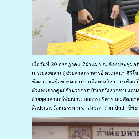
เมื่อวันที่ 30 กรกฎาคม ที่ผ่านมา ณ ห้องประช
(มรภ.สงขลา) ผู้ช่วยศาสตราจารย์ ดร.ทัศนา ศิริ
ข้อตกลงเครือข่ายความร่วมมือทางวิชาการเพื่อแ
ตัวแทนจากศูนย์อำนวยการบริหารจังหวัดชายแดนภาค
ฝ่ายยุทธศาสตร์พัฒนาระบบการบริหารและพัฒนาหน
ศิลปะและวัฒนธรรม มรภ.สงขลา ร่วมเป็นสักขีพย