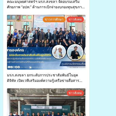
คณะมนุษยศาสตร์ฯ มรภ.สงขลา จัดอบรมเสริม
ศักยภาพ “อปท.” ด้านการเบิกจ่ายงบกองทุนสุขภาพ
ตำบล รองรับการจัดบริการพาหนะรับส่งผู้
ทุพพลภาพเพื่อเข้ารับบริการสาธารณสุข ลดความ
ข่าวการศึกษา
ข่าวสังคม
เหลื่อมล้ำ ยกระดับคุณภาพชีวิตประชาชนอย่าง
ยั่งยืน
มรภ.สงขลา ยกระดับการประชาสัมพันธ์ในยุค
ดิจิทัล เปิดเวทีเสริมองค์ความรู้เครือข่ายสื่อสาร
องค์กร ระดมสมองวางแนวทางการทำงาน ปูทางสู่
การสร้างภาพลักษณ์ที่ดีของมหาวิทยาลัย
ข่าวสังคม