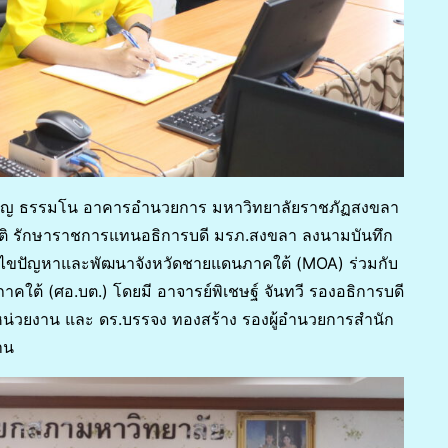
ุมอรัญ ธรรมโน อาคารอำนวยการ มหาวิทยาลัยราชภัฏสงขลา
โชติ รักษาราชการแทนอธิการบดี มรภ.สงขลา ลงนามบันทึก
ก้ไขปัญหาและพัฒนาจังหวัดชายแดนภาคใต้ (MOA) ร่วมกับ
ใต้ (ศอ.บต.) โดยมี อาจารย์พิเชษฐ์ จันทวี รองอธิการบดี
่วยงาน และ ดร.บรรจง ทองสร้าง รองผู้อำนวยการสำนัก
าน