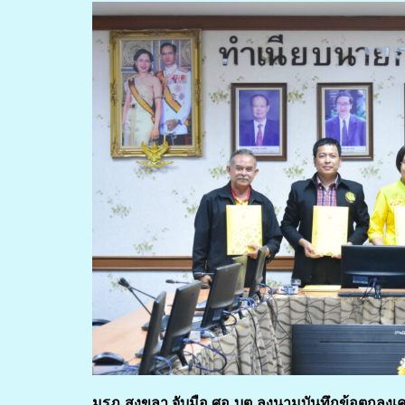
มรภ.สงขลา จับมือ
ศอ.บต.
ลงนามบันทึกข้อตกลงเค