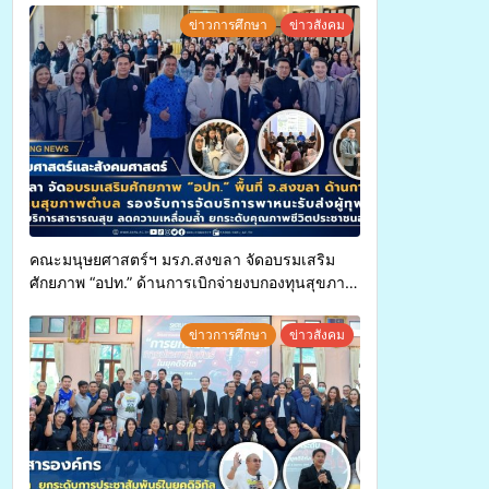
ข่าวการศึกษา
ข่าวสังคม
คณะมนุษยศาสตร์ฯ มรภ.สงขลา จัดอบรมเสริม
ศักยภาพ “อปท.” ด้านการเบิกจ่ายงบกองทุนสุขภาพ
ตำบล รองรับการจัดบริการพาหนะรับส่งผู้
ทุพพลภาพเพื่อเข้ารับบริการสาธารณสุข ลดความ
ข่าวการศึกษา
ข่าวสังคม
เหลื่อมล้ำ ยกระดับคุณภาพชีวิตประชาชนอย่าง
ยั่งยืน