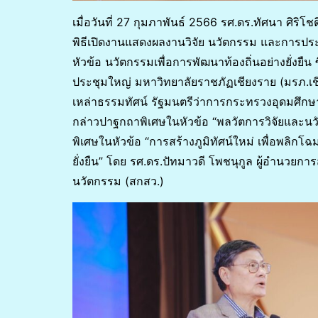
เมื่อวันที่ 27 กุมภาพันธ์ 2566 รศ.ดร.ทัศนา ศิร
พิธีเปิดงานแสดงผลงานวิจัย นวัตกรรม และการประ
หัวข้อ นวัตกรรมเพื่อการพัฒนาท้องถิ่นอย่างยั่งยืน
ประชุมใหญ่ มหาวิทยาลัยราชภัฏเชียงราย (มรภ.เช
เหล่าธรรมทัศน์ รัฐมนตรีว่าการกระทรวงอุดมศึกษ
กล่าวปาฐกถาพิเศษในหัวข้อ “พลวัตการวิจัยและนวั
พิเศษในหัวข้อ “การสร้างภูมิทัศน์ใหม่ เพื่อพลิก
ยั่งยืน” โดย รศ.ดร.ปัทมาวดี โพชนุกูล ผู้อำนวย
นวัตกรรม (สกสว.)