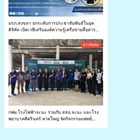
มรภ.สงขลา ยกระดับการประชาสัมพันธ์ในยุค
ดิจิทัล เปิดเวทีเสริมองค์ความรู้เครือข่ายสื่อสาร
องค์กร ระดมสมองวางแนวทางการทำงาน ปูทางสู่
การสร้างภาพลักษณ์ที่ดีของมหาวิทยาลัย
ข่าวสังคม
กฟผ.โรงไฟฟ้าจะนะ ร่วมกับ สสอ.จะนะ และโรง
พยาบาลศิครินทร์ หาดใหญ่ จัดกิจกรรมแพทย์
เคลื่อนที่ ประจำปี 2569