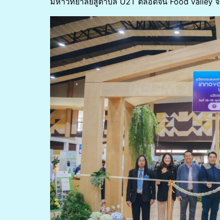
มหาวิทยาลัยสู่ตำบล U2T ตลอดจน Food valley จั