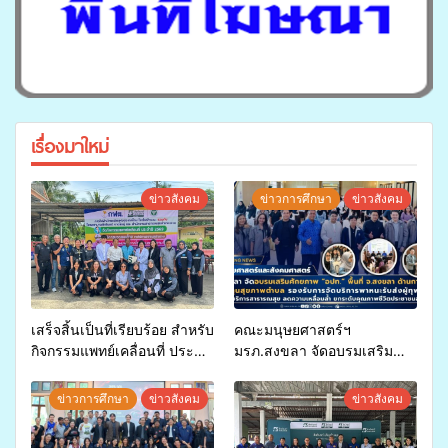
เรื่องมาใหม่
ข่าวสังคม
ข่าวการศึกษา
ข่าวสังคม
เสร็จสิ้นเป็นที่เรียบร้อย สำหรับ
คณะมนุษยศาสตร์ฯ
กิจกรรมแพทย์เคลื่อนที่ ประจำ
มรภ.สงขลา จัดอบรมเสริม
ปี 2569 เพื่อให้บริการด้าน
ศักยภาพ “อปท.” ด้านการเบิก
สุขภาพแก่ประชาชนในพื้นที่
จ่ายงบกองทุนสุขภาพตำบล
ข่าวการศึกษา
ข่าวสังคม
ข่าวสังคม
อำเภอจะนะ
รองรับการจัดบริการพาหนะรับ
ส่งผู้ทุพพลภาพเพื่อเข้ารับ