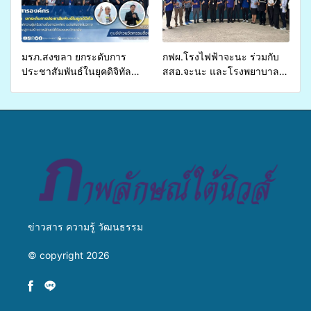
บริการสาธารณสุข ลดความ
เหลื่อมล้ำ ยกระดับคุณภาพ
ชีวิตประชาชนอย่างยั่งยืน
มรภ.สงขลา ยกระดับการ
กฟผ.โรงไฟฟ้าจะนะ ร่วมกับ
ประชาสัมพันธ์ในยุคดิจิทัล
สสอ.จะนะ และโรงพยาบาล
เปิดเวทีเสริมองค์ความรู้เครือ
ศิครินทร์ หาดใหญ่ จัดกิจกรรม
ข่ายสื่อสารองค์กร ระดมสมอง
แพทย์เคลื่อนที่ ประจำปี 2569
วางแนวทางการทำงาน ปูทาง
สู่การสร้างภาพลักษณ์ที่ดีของ
มหาวิทยาลัย
ข่าวสาร ความรู้ วัฒนธรรม
© copyright 2026