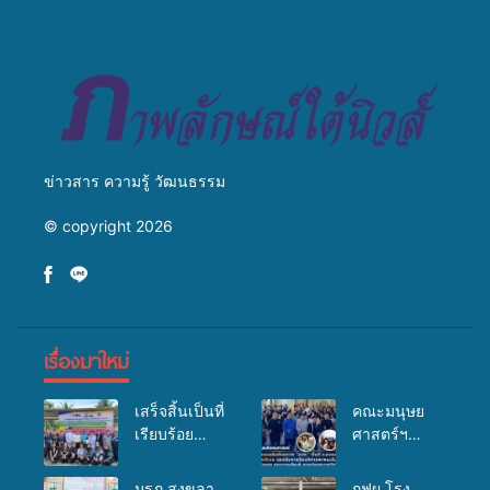
วางแนวทางการทำงาน ปูทาง
สู่การสร้างภาพลักษณ์ที่ดีของ
มหาวิทยาลัย
ข่าวสาร ความรู้ วัฒนธรรม
© copyright 2026
เรื่องมาใหม่
เสร็จสิ้นเป็นที่
คณะมนุษย
เรียบร้อย
ศาสตร์ฯ
สำหรับ
มรภ.สงขลา
กิจกรรมแพทย์
จัดอบรมเสริม
มรภ.สงขลา
กฟผ.โรง