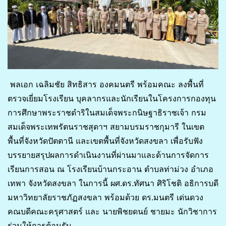
พลเอก เฉลิมชัย สิทธิสาร องคมนตรี พร้อมคณะ ลงพื้นที่
ตรวจเยี่ยมโรงเรียน บุคลากรและนักเรียนในโครงการกองทุน
การศึกษาพระราชดำริในสมเด็จพระกนิษฐาธิราชเจ้า กรม
สมเด็จพระเทพรัตนราชสุดาฯ สยามบรมราชกุมารี ในเขต
พื้นที่จังหวัดปัตตานี และเขตพื้นที่จังหวัดสงขลา เพื่อรับฟัง
บรรยายสรุปผลการดำเนินงานที่ผ่านมาและด้านการจัดการ
เรียนการสอน ณ โรงเรียนบ้านกระอาน ตำบลท่าม่วง อำเภอ
เทพา จังหวัดสงขลา ในการนี้ ผศ.ดร.ทัศนา ศิริโชติ อธิการบดี
มหาวิทยาลัยราชภัฏสงขลา พร้อมด้วย ดร.มนตรี เด่นดวง
คณบดีคณะครุศาสตร์ และ นายพิชยดนย์ ชายมะ นักวิชาการ
ร่วมให้การต้อนรับ