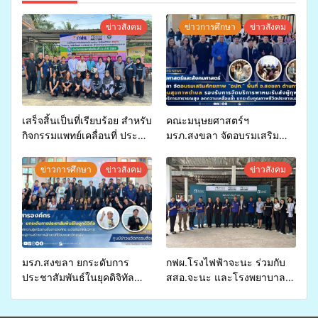
ข่าวสังคม
ข่าวการศึกษา
ข่าวสังคม
เสร็จสิ้นเป็นที่เรียบร้อย สำหรับ
คณะมนุษยศาสตร์ฯ
กิจกรรมแพทย์เคลื่อนที่ ประจำ
มรภ.สงขลา จัดอบรมเสริม
ปี 2569 เพื่อให้บริการด้าน
ศักยภาพ “อปท.” ด้านการเบิก
สุขภาพแก่ประชาชนในพื้นที่
จ่ายงบกองทุนสุขภาพตำบล
ข่าวการศึกษา
ข่าวสังคม
ข่าวสังคม
อำเภอจะนะ
รองรับการจัดบริการพาหนะรับ
ส่งผู้ทุพพลภาพเพื่อเข้ารับ
บริการสาธารณสุข ลดความ
เหลื่อมล้ำ ยกระดับคุณภาพ
ชีวิตประชาชนอย่างยั่งยืน
มรภ.สงขลา ยกระดับการ
กฟผ.โรงไฟฟ้าจะนะ ร่วมกับ
ประชาสัมพันธ์ในยุคดิจิทัล
สสอ.จะนะ และโรงพยาบาล
เปิดเวทีเสริมองค์ความรู้เครือ
ศิครินทร์ หาดใหญ่ จัดกิจกรรม
ข่ายสื่อสารองค์กร ระดมสมอง
แพทย์เคลื่อนที่ ประจำปี 2569