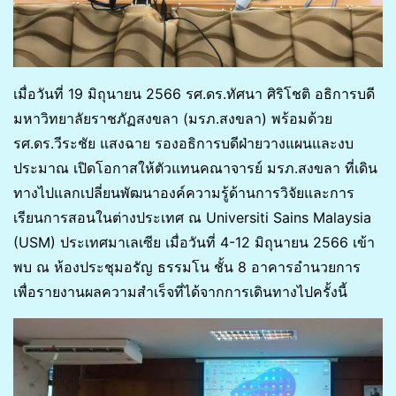
เมื่อวันที่ 19 มิถุนายน 2566 รศ.ดร.ทัศนา ศิริโชติ อธิการบดี
มหาวิทยาลัยราชภัฏสงขลา (มรภ.สงขลา) พร้อมด้วย
รศ.ดร.วีระชัย แสงฉาย รองอธิการบดีฝ่ายวางแผนและงบ
ประมาณ เปิดโอกาสให้ตัวแทนคณาจารย์ มรภ.สงขลา ที่เดิน
ทางไปแลกเปลี่ยนพัฒนาองค์ความรู้ด้านการวิจัยและการ
เรียนการสอนในต่างประเทศ ณ Universiti Sains Malaysia
(USM) ประเทศมาเลเซีย เมื่อวันที่ 4-12 มิถุนายน 2566 เข้า
พบ ณ ห้องประชุมอรัญ ธรรมโน ชั้น 8 อาคารอำนวยการ
เพื่อรายงานผลความสำเร็จที่ได้จากการเดินทางไปครั้งนี้