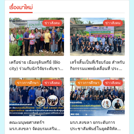
เรื่องมาใหม่
ข่าวสังคม
ข่าวสังคม
เครือข่าย เมืองจุลินทรีย์ (Bio
เสร็จสิ้นเป็นที่เรียบร้อย สำหรับ
city) ร่วมกับนักวิจัยระดับชาติ
กิจกรรมแพทย์เคลื่อนที่ ประจำ
ขยายความรู้สู่ชุมชน”การใช้
ปี 2569 เพื่อให้บริการด้าน
ประโยชน์จากสาหร่ายและ
สุขภาพแก่ประชาชนในพื้นที่
ข่าวการศึกษา
ข่าวสังคม
ข่าวการศึกษา
ข่าวสังคม
เห็ดไมคอร์ไรซาสำหรับปลูกไม้
อำเภอจะนะ
มีค่า-พืชเศรษฐกิจ”
คณะมนุษยศาสตร์ฯ
มรภ.สงขลา ยกระดับการ
มรภ.สงขลา จัดอบรมเสริม
ประชาสัมพันธ์ในยุคดิจิทัล