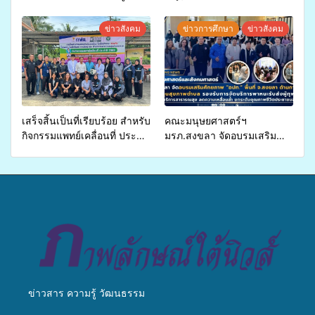
อ.รัตภูมิ ร่วมสาธิตและแสดง
ขยายความรู้สู่ชุมชน”การใช้
ผลิตภัณฑ์จากการแปรรูป
ประโยชน์จากสาหร่ายและ
ข่าวสังคม
ข่าวการศึกษา
ข่าวสังคม
หม่อนไหม ภายใต้กิจกรรม
เห็ดไมคอร์ไรซาสำหรับปลูกไม้
พัฒนาเครือข่ายกลุ่มการปลูก
มีค่า-พืชเศรษฐกิจ”
หม่อน
เสร็จสิ้นเป็นที่เรียบร้อย สำหรับ
คณะมนุษยศาสตร์ฯ
กิจกรรมแพทย์เคลื่อนที่ ประจำ
มรภ.สงขลา จัดอบรมเสริม
ปี 2569 เพื่อให้บริการด้าน
ศักยภาพ “อปท.” ด้านการเบิก
สุขภาพแก่ประชาชนในพื้นที่
จ่ายงบกองทุนสุขภาพตำบล
อำเภอจะนะ
รองรับการจัดบริการพาหนะรับ
ส่งผู้ทุพพลภาพเพื่อเข้ารับ
บริการสาธารณสุข ลดความ
เหลื่อมล้ำ ยกระดับคุณภาพ
ชีวิตประชาชนอย่างยั่งยืน
ข่าวสาร ความรู้ วัฒนธรรม