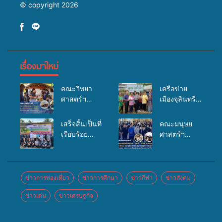
© copyright 2026
เรื่องมาใหม่
คณะวิทยา
เครือข่าย
ศาสตร์ฯ
เมืองจุลินทรีย์
มรภ.สงขลา
(Bio city)
ลงพื้นที่
ร่วมกับนักวิจัย
เสร็จสิ้นเป็นที่
คณะมนุษย
ต.คูหาใต้
ระดับชาติ
เรียบร้อย
ศาสตร์ฯ
อ.รัตภูมิ ร่วม
ขยายความรู้สู่
สำหรับ
มรภ.สงขลา
สาธิตและ
ชุมชน”การใช้
กิจกรรมแพทย์
จัดอบรมเสริม
แสดง
ประโยชน์จาก
เคลื่อนที่
ศักยภาพ
ผลิตภัณฑ์จาก
สาหร่ายและ
ประจำปี
“อปท.” ด้าน
ข่าวการท่องเที่ยว
ข่าวการศึกษา
ข่าวกีฬา
ข่าวสังคม
การแปรรูป
เห็ดไมคอร์ไร
2569 เพื่อให้
การเบิกจ่ายงบ
หม่อนไหม
ซาสำหรับ
ข่าวเด่น
ข่าวเศรษฐกิจ
บริการด้าน
กองทุน
ภายใต้
ปลูกไม้มีค่า-
สุขภาพแก่
สุขภาพตำบล
กิจกรรม
พืชเศรษฐกิจ”
ประชาชนใน
รองรับการจัด