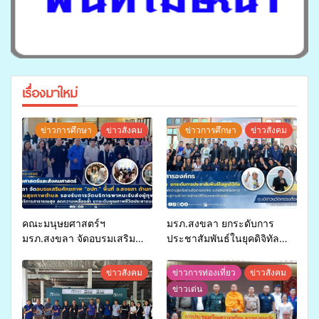
เรื่องมาใหม่
ข่าวการศึกษา
ข่าวสังคม
ข่าวการศึกษา
ข่าวสังคม
คณะมนุษยศาสตร์ฯ
มรภ.สงขลา ยกระดับการ
มรภ.สงขลา จัดอบรมเสริม
ประชาสัมพันธ์ในยุคดิจิทัล
ศักยภาพ “อปท.” ด้านการเบิก
เปิดเวทีเสริมองค์ความรู้เครือ
จ่ายงบกองทุนสุขภาพตำบล
ข่ายสื่อสารองค์กร ระดมสมอง
ข่าวสังคม
ข่าวการท่องเที่ยว
ข่าวสังคม
รองรับการจัดบริการพาหนะรับ
วางแนวทางการทำงาน ปูทาง
ข่าวเด่น
ส่งผู้ทุพพลภาพเพื่อเข้ารับ
สู่การสร้างภาพลักษณ์ที่ดีของ
บริการสาธารณสุข ลดความ
มหาวิทยาลัย