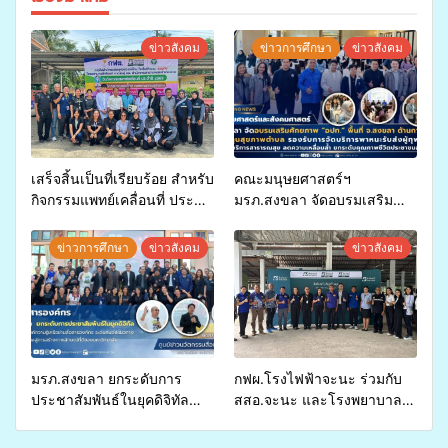
ข่าวสังคม
ข่าวการศึกษา
ข่าวสังคม
เสร็จสิ้นเป็นที่เรียบร้อย สำหรับ
คณะมนุษยศาสตร์ฯ
กิจกรรมแพทย์เคลื่อนที่ ประจำ
มรภ.สงขลา จัดอบรมเสริม
ปี 2569 เพื่อให้บริการด้าน
ศักยภาพ “อปท.” ด้านการเบิก
สุขภาพแก่ประชาชนในพื้นที่
จ่ายงบกองทุนสุขภาพตำบล
ข่าวการศึกษา
ข่าวสังคม
ข่าวสังคม
อำเภอจะนะ
รองรับการจัดบริการพาหนะรับ
ส่งผู้ทุพพลภาพเพื่อเข้ารับ
บริการสาธารณสุข ลดความ
เหลื่อมล้ำ ยกระดับคุณภาพ
ชีวิตประชาชนอย่างยั่งยืน
มรภ.สงขลา ยกระดับการ
กฟผ.โรงไฟฟ้าจะนะ ร่วมกับ
ประชาสัมพันธ์ในยุคดิจิทัล
สสอ.จะนะ และโรงพยาบาล
เปิดเวทีเสริมองค์ความรู้เครือ
ศิครินทร์ หาดใหญ่ จัดกิจกรรม
ข่ายสื่อสารองค์กร ระดมสมอง
แพทย์เคลื่อนที่ ประจำปี 2569