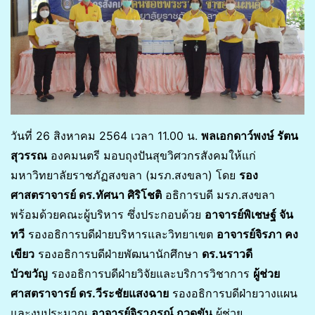
วันที่ 26 สิงหาคม 2564 เวลา 11.00 น.
พลเอกดาว์พงษ์ รัตน
สุวรรณ
องคมนตรี มอบถุงปันสุขวิศวกรสังคมให้แก่
มหาวิทยาลัยราชภัฏสงขลา (มรภ.สงขลา) โดย
รอง
ศาสตราจารย์ ดร.ทัศนา ศิริโชติ
อธิการบดี มรภ.สงขลา
พร้อมด้วยคณะผู้บริหาร ซึ่งประกอบด้วย
อาจารย์พิเชษฐ์ จัน
ทวี
รองอธิการบดีฝ่ายบริหารและวิทยาเขต
อาจารย์จิรภา คง
เขียว
รองอธิการบดีฝ่ายพัฒนานักศึกษา
ดร.นราวดี
บัวขวัญ
รองอธิการบดีฝ่ายวิจัยและบริการวิชาการ
ผู้ช่วย
ศาสตราจารย์ ดร.วีระชัยแสงฉาย
รองอธิการบดีฝ่ายวางแผน
และงบประมาณ
อาจารย์จิราภรณ์ กวดขัน
ผู้ช่วย