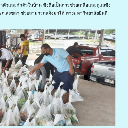
กษาตัวและกักตัวในบ้าน ซึ่งถือเป็นการช่วยเหลือและดูแลซึ่ง
 มรภ.สงขลา ช่วยสามารถแจ้งมาได้ ทางมหาวิทยาลัยยินดี