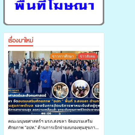
เรื่องมาใหม่
ข่าวการศึกษา
ข่าวสังคม
คณะมนุษยศาสตร์ฯ มรภ.สงขลา จัดอบรมเสริม
ศักยภาพ “อปท.” ด้านการเบิกจ่ายงบกองทุนสุขภาพ
ตำบล รองรับการจัดบริการพาหนะรับส่งผู้