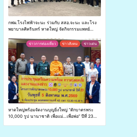
กฟผ.โรงไฟฟ้าจะนะ ร่วมกับ สสอ.จะนะ และโรง
พยาบาลศิครินทร์ หาดใหญ่ จัดกิจกรรมแพทย์
เคลื่อนที่ ประจำปี 2569
ข่าวการท่องเที่ยว
ข่าวสังคม
ข่าวเด่น
หาดใหญ่พร้อมจัดงานบุญยิ่งใหญ่ “ตักบาตรพระ
10,000 รูป นานาชาติ เพื่อแม่…เพื่อพ่อ” ปีที่ 23
รวมพลังพุทธศาสนิกชน 4 ประเทศ สืบสาน
ประเพณีแห่งศรัทธา