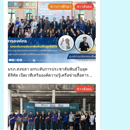
ทุพพลภาพเพื่อเข้ารับบริการสาธารณสุข ลดความ
ข่าวการศึกษา
ข่าวสังคม
เหลื่อมล้ำ ยกระดับคุณภาพชีวิตประชาชนอย่าง
ยั่งยืน
มรภ.สงขลา ยกระดับการประชาสัมพันธ์ในยุค
ดิจิทัล เปิดเวทีเสริมองค์ความรู้เครือข่ายสื่อสาร
องค์กร ระดมสมองวางแนวทางการทำงาน ปูทางสู่
การสร้างภาพลักษณ์ที่ดีของมหาวิทยาลัย
ข่าวสังคม