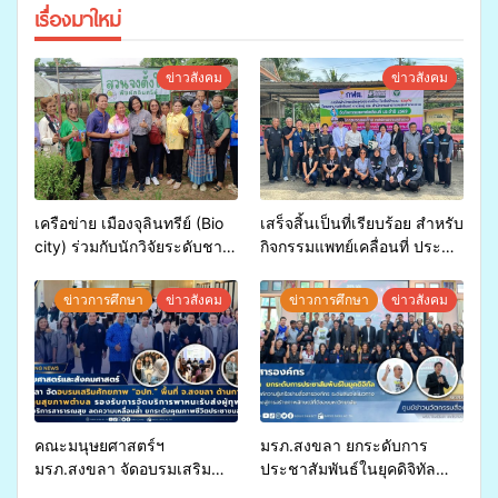
เรื่องมาใหม่
ข่าวสังคม
ข่าวสังคม
เครือข่าย เมืองจุลินทรีย์ (Bio
เสร็จสิ้นเป็นที่เรียบร้อย สำหรับ
city) ร่วมกับนักวิจัยระดับชาติ
กิจกรรมแพทย์เคลื่อนที่ ประจำ
ขยายความรู้สู่ชุมชน”การใช้
ปี 2569 เพื่อให้บริการด้าน
ประโยชน์จากสาหร่ายและ
สุขภาพแก่ประชาชนในพื้นที่
ข่าวการศึกษา
ข่าวสังคม
ข่าวการศึกษา
ข่าวสังคม
เห็ดไมคอร์ไรซาสำหรับปลูกไม้
อำเภอจะนะ
มีค่า-พืชเศรษฐกิจ”
คณะมนุษยศาสตร์ฯ
มรภ.สงขลา ยกระดับการ
มรภ.สงขลา จัดอบรมเสริม
ประชาสัมพันธ์ในยุคดิจิทัล
ศักยภาพ “อปท.” ด้านการเบิก
เปิดเวทีเสริมองค์ความรู้เครือ