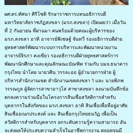
ผศ.ดร.ทัศนา ศิริโชติ รักษาราชการแทนอธิการบดี
มหาวิทยาลัยราชภัฏสงขลา (มรภ.สงขลา) เปิดเผยว่า เมื่อวัน
ที่ 2 กันยายน ที่ผ่านมา ตนพร้อมด้วยคณะผู้บริหารของ
มรภ.สงขลา อาทิ อาจารย์พิเชษฐ์ จันทวี รองอธิการบดีฝ่าย
ยุทธศาสตร์พัฒนาระบบการบริหารและพัฒนาหน่วยงาน
อาจารย์จิรภา คงเขียว รองอธิการบดีฝ่ายยุทธศาสตร์การ
พัฒนานักศึกษาและคุณลักษณะบัณฑิต ร่วมกับ บมจ.ธนาคาร
กรุงไทย นำโดย นายวศิน วรรละออ ผู้อำนวยการฝ่าย ผู้
บริหารสำนักงานเขต สำนักงานเขตสงขลา 1 และ นายพิภพ
วรรณกูล ผู้จัดการสาขาอาวุโส สาขาสงขลา ลงนามบันทึกข้อ
ตกลงความร่วมมือในโครงการสินเชื่อสวัสดิการสำหรับ
บุคลากรในสังกัดของ มรภ.สงขลา อาทิ สินเชื่อเพื่อที่อยู่อาศัย
สินเชื่ออเนกประสงค์ และ สินเชื่อกรุงไทยธนวัฏ เพื่อเป็น
สวัสดิการสำหรับบุคลากร ยกระดับความรู้ความสามารถ อัน
จะส่งผลให้ประสบความสำเร็จในอาชีพการงาน ตลอดจนมี