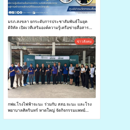
มรภ.สงขลา ยกระดับการประชาสัมพันธ์ในยุค
ดิจิทัล เปิดเวทีเสริมองค์ความรู้เครือข่ายสื่อสาร
องค์กร ระดมสมองวางแนวทางการทำงาน ปูทางสู่
การสร้างภาพลักษณ์ที่ดีของมหาวิทยาลัย
ข่าวสังคม
กฟผ.โรงไฟฟ้าจะนะ ร่วมกับ สสอ.จะนะ และโรง
พยาบาลศิครินทร์ หาดใหญ่ จัดกิจกรรมแพทย์
เคลื่อนที่ ประจำปี 2569