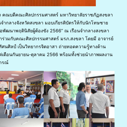
กษรถึง คณบดีคณะศิลปกรรมศาสตร์ มหาวิทยาลัยราชภัฏสงขลา
นจำกลางจังหวัดสงขลา มอบเกียรติบัตรให้กับนักโทษชาย
ื่อพัฒนาพฤตินิสัยผู้ต้องขัง 2566” ณ เรือนจำกลางสงขลา
ขลาร่วมกับคณะศิลปกรรมศาสตร์ มรภ.สงขลา โดยมี อาจารย์
ัศนศิลป์ เป็นวิทยากรจิตอาสา ถ่ายทอดความรู้ทางด้าน
งแต่เดือนกันยายน-ตุลาคม 2566 พร้อมทั้งช่วยนำภาพผลงาน
ปกรณ์