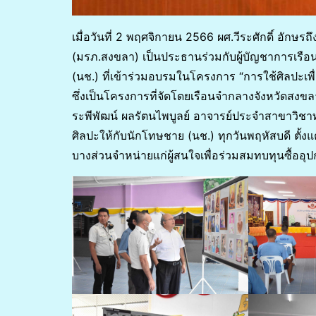
เมื่อวันที่ 2 พฤศจิกายน 2566 ผศ.วีระศักดิ์ อั
(มรภ.สงขลา) เป็นประธานร่วมกับผู้บัญชาการเรือ
(นช.) ที่เข้าร่วมอบรมในโครงการ “การใช้ศิลปะเพ
ซึ่งเป็นโครงการที่จัดโดยเรือนจำกลางจังหวัดสง
ระพีพัฒน์ ผลรัตนไพบูลย์ อาจารย์ประจำสาขาวิชาท
ศิลปะให้กับนักโทษชาย (นช.) ทุกวันพฤหัสบดี ตั้
บางส่วนจำหน่ายแก่ผู้สนใจเพื่อร่วมสมทบทุนซื้ออุ