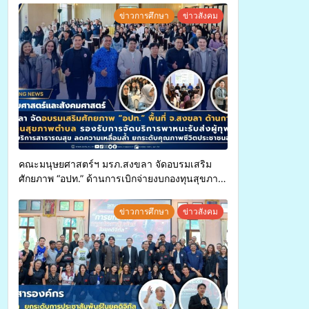
ข่าวการศึกษา
ข่าวสังคม
คณะมนุษยศาสตร์ฯ มรภ.สงขลา จัดอบรมเสริม
ศักยภาพ “อปท.” ด้านการเบิกจ่ายงบกองทุนสุขภาพ
ตำบล รองรับการจัดบริการพาหนะรับส่งผู้
ทุพพลภาพเพื่อเข้ารับบริการสาธารณสุข ลดความ
ข่าวการศึกษา
ข่าวสังคม
เหลื่อมล้ำ ยกระดับคุณภาพชีวิตประชาชนอย่าง
ยั่งยืน