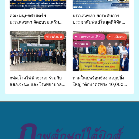
คณะมนุษยศาสตร์ฯ
มรภ.สงขลา ยกระดับการ
มรภ.สงขลา จัดอบรมเสริม
ประชาสัมพันธ์ในยุคดิจิทัล
ศักยภาพ “อปท.” ด้านการเบิก
เปิดเวทีเสริมองค์ความรู้เครือ
จ่ายงบกองทุนสุขภาพตำบล
ข่ายสื่อสารองค์กร ระดมสมอง
ข่าวสังคม
ข่าวการท่องเที่ยว
ข่าวสังคม
รองรับการจัดบริการพาหนะรับ
วางแนวทางการทำงาน ปูทาง
ข่าวเด่น
ส่งผู้ทุพพลภาพเพื่อเข้ารับ
สู่การสร้างภาพลักษณ์ที่ดีของ
บริการสาธารณสุข ลดความ
มหาวิทยาลัย
เหลื่อมล้ำ ยกระดับคุณภาพ
ชีวิตประชาชนอย่างยั่งยืน
กฟผ.โรงไฟฟ้าจะนะ ร่วมกับ
หาดใหญ่พร้อมจัดงานบุญยิ่ง
สสอ.จะนะ และโรงพยาบาล
ใหญ่ “ตักบาตรพระ 10,000
ศิครินทร์ หาดใหญ่ จัดกิจกรรม
รูป นานาชาติ เพื่อแม่…เพื่อ
แพทย์เคลื่อนที่ ประจำปี 2569
พ่อ” ปีที่ 23 รวมพลัง
พุทธศาสนิกชน 4 ประเทศ
สืบสานประเพณีแห่งศรัทธา