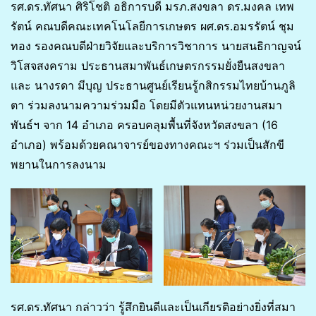
รศ.ดร.ทัศนา ศิริโชติ อธิการบดี มรภ.สงขลา ดร.มงคล เทพ
รัตน์ คณบดีคณะเทคโนโลยีการเกษตร ผศ.ดร.อมรรัตน์ ชุม
ทอง รองคณบดีฝ่ายวิจัยและบริการวิชาการ นายสนธิกาญจน์
วิโสจสงคราม ประธานสมาพันธ์เกษตรกรรมยั่งยืนสงขลา
และ นางรดา มีบุญ ประธานศูนย์เรียนรู้กสิกรรมไทยบ้านภูลิ
ตา ร่วมลงนามความร่วมมือ โดยมีตัวแทนหน่วยงานสมา
พันธ์ฯ จาก 14 อำเภอ ครอบคลุมพื้นที่จังหวัดสงขลา (16
อำเภอ) พร้อมด้วยคณาจารย์ของทางคณะฯ ร่วมเป็นสักขี
พยานในการลงนาม
รศ.ดร.ทัศนา กล่าวว่า รู้สึกยินดีและเป็นเกียรติอย่างยิ่งที่สมา