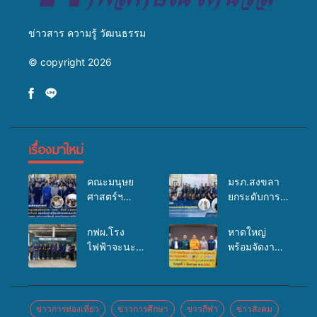
ข่าวสาร ความรู้ วัฒนธรรม
© copyright 2026
เรื่องมาใหม่
คณะมนุษย
มรภ.สงขลา
ศาสตร์ฯ
ยกระดับการ
มรภ.สงขลา
ประชาสัมพันธ์
จัดอบรมเสริม
ในยุคดิจิทัล
กฟผ.โรง
หาดใหญ่
ศักยภาพ
เปิดเวทีเสริม
ไฟฟ้าจะนะ
พร้อมจัดงาน
“อปท.” ด้าน
องค์ความรู้
ร่วมกับ
บุญยิ่งใหญ่
การเบิกจ่ายงบ
เครือข่าย
สสอ.จะนะ
“ตักบาตรพระ
กองทุน
สื่อสารองค์กร
และโรง
10,000 รูป
สุขภาพตำบล
ระดมสมอง
พยาบาลศิคริ
นานาชาติ
ข่าวการท่องเที่ยว
ข่าวการศึกษา
ข่าวกีฬา
ข่าวสังคม
รองรับการจัด
วางแนวทาง