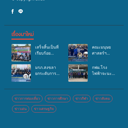
เรื่องมาใหม่
เสร็จสิ้นเป็นที่
คณะมนุษย
เรียบร้อย
ศาสตร์ฯ
สำหรับ
มรภ.สงขลา
กิจกรรมแพทย์
จัดอบรมเสริม
มรภ.สงขลา
กฟผ.โรง
เคลื่อนที่
ศักยภาพ
ยกระดับการ
ไฟฟ้าจะนะ
ประจำปี
“อปท.” ด้าน
ประชาสัมพันธ์
ร่วมกับ
2569 เพื่อให้
การเบิกจ่ายงบ
ในยุคดิจิทัล
สสอ.จะนะ
บริการด้าน
กองทุน
เปิดเวทีเสริม
และโรง
สุขภาพแก่
สุขภาพตำบล
องค์ความรู้
พยาบาลศิคริ
ข่าวการท่องเที่ยว
ข่าวการศึกษา
ข่าวกีฬา
ข่าวสังคม
ประชาชนใน
รองรับการจัด
เครือข่าย
นทร์ หาดใหญ่
พื้นที่อำเภอ
บริการพาหนะ
ข่าวเด่น
ข่าวเศรษฐกิจ
สื่อสารองค์กร
จัดกิจกรรม
จะนะ
รับส่งผู้
ระดมสมอง
แพทย์เคลื่อนที่
ทุพพลภาพเพื่อ
วางแนวทาง
ประจำปี
เข้ารับบริการ
การทำงาน ปู
2569