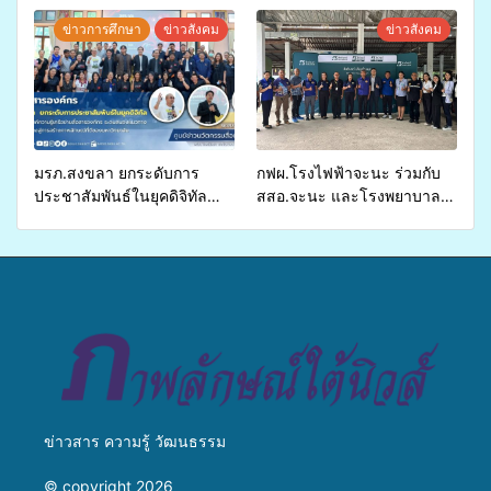
สุขภาพแก่ประชาชนในพื้นที่
จ่ายงบกองทุนสุขภาพตำบล
ข่าวการศึกษา
ข่าวสังคม
ข่าวสังคม
อำเภอจะนะ
รองรับการจัดบริการพาหนะรับ
ส่งผู้ทุพพลภาพเพื่อเข้ารับ
บริการสาธารณสุข ลดความ
เหลื่อมล้ำ ยกระดับคุณภาพ
ชีวิตประชาชนอย่างยั่งยืน
มรภ.สงขลา ยกระดับการ
กฟผ.โรงไฟฟ้าจะนะ ร่วมกับ
ประชาสัมพันธ์ในยุคดิจิทัล
สสอ.จะนะ และโรงพยาบาล
เปิดเวทีเสริมองค์ความรู้เครือ
ศิครินทร์ หาดใหญ่ จัดกิจกรรม
ข่ายสื่อสารองค์กร ระดมสมอง
แพทย์เคลื่อนที่ ประจำปี 2569
วางแนวทางการทำงาน ปูทาง
สู่การสร้างภาพลักษณ์ที่ดีของ
มหาวิทยาลัย
ข่าวสาร ความรู้ วัฒนธรรม
© copyright 2026