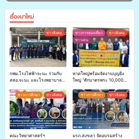
เรื่องมาใหม่
ข่าวสังคม
ข่าวการท่องเที่ยว
ข่าวสังคม
ข่าวเด่น
กฟผ.โรงไฟฟ้าจะนะ ร่วมกับ
หาดใหญ่พร้อมจัดงานบุญยิ่ง
สสอ.จะนะ และโรงพยาบาล
ใหญ่ “ตักบาตรพระ 10,000
ศิครินทร์ หาดใหญ่ จัดกิจกรรม
รูป นานาชาติ เพื่อแม่…เพื่อ
แพทย์เคลื่อนที่ ประจำปี 2569
พ่อ” ปีที่ 23 รวมพลัง
ข่าวการศึกษา
ข่าวสังคม
ข่าวการศึกษา
ข่าวสังคม
พุทธศาสนิกชน 4 ประเทศ
สืบสานประเพณีแห่งศรัทธา
คณะวิทยาศาสตร์ฯ
มรภ.สงขลา จัดอบรมสร้าง