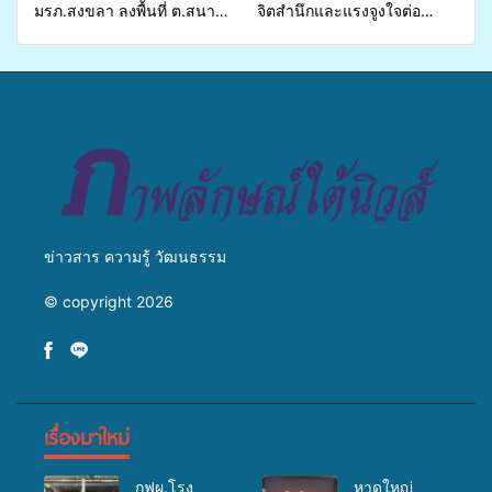
มรภ.สงขลา ลงพื้นที่ ต.สนาม
จิตสำนึกและแรงจูงใจต่อ
ชัย อ.สทิงพระ จัดอบรม “การ
การเตรียมรับมือการ
เพาะเลี้ยงแหนแดงเป็นอาหาร
เปลี่ยนแปลงสภาพภูมิอากาศ
สัตว์” ทดแทนการใช้ปุ๋ยเคมี
ถ่ายทอดองค์ความรู้ ปลูกฝัง
เพิ่มประสิทธิภาพการผลิต ต่อย
วัฒนธรรมใส่ใจสิ่งแวดล้อม
อดสู่อาชีพเสริมในอนาคต
ข่าวสาร ความรู้ วัฒนธรรม
© copyright 2026
เรื่องมาใหม่
กฟผ.โรง
หาดใหญ่