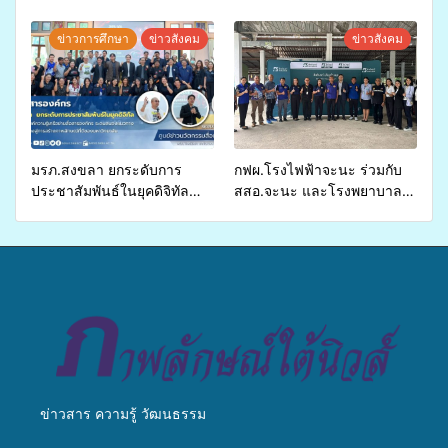
ปี 2569 เพื่อให้บริการด้าน
ศักยภาพ “อปท.” ด้านการเบิก
สุขภาพแก่ประชาชนในพื้นที่
จ่ายงบกองทุนสุขภาพตำบล
ข่าวการศึกษา
ข่าวสังคม
ข่าวสังคม
อำเภอจะนะ
รองรับการจัดบริการพาหนะรับ
ส่งผู้ทุพพลภาพเพื่อเข้ารับ
บริการสาธารณสุข ลดความ
เหลื่อมล้ำ ยกระดับคุณภาพ
ชีวิตประชาชนอย่างยั่งยืน
มรภ.สงขลา ยกระดับการ
กฟผ.โรงไฟฟ้าจะนะ ร่วมกับ
ประชาสัมพันธ์ในยุคดิจิทัล
สสอ.จะนะ และโรงพยาบาล
เปิดเวทีเสริมองค์ความรู้เครือ
ศิครินทร์ หาดใหญ่ จัดกิจกรรม
ข่ายสื่อสารองค์กร ระดมสมอง
แพทย์เคลื่อนที่ ประจำปี 2569
วางแนวทางการทำงาน ปูทาง
สู่การสร้างภาพลักษณ์ที่ดีของ
มหาวิทยาลัย
ข่าวสาร ความรู้ วัฒนธรรม