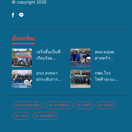
© copyright 2026
เรื่องมาใหม่
เสร็จสิ้นเป็นที่
คณะมนุษย
เรียบร้อย
ศาสตร์ฯ
สำหรับ
มรภ.สงขลา
กิจกรรมแพทย์
จัดอบรมเสริม
มรภ.สงขลา
กฟผ.โรง
เคลื่อนที่
ศักยภาพ
ยกระดับการ
ไฟฟ้าจะนะ
ประจำปี
“อปท.” ด้าน
ประชาสัมพันธ์
ร่วมกับ
2569 เพื่อให้
การเบิกจ่ายงบ
ในยุคดิจิทัล
สสอ.จะนะ
บริการด้าน
กองทุน
เปิดเวทีเสริม
และโรง
สุขภาพแก่
สุขภาพตำบล
องค์ความรู้
พยาบาลศิคริ
ข่าวการท่องเที่ยว
ข่าวการศึกษา
ข่าวกีฬา
ข่าวสังคม
ประชาชนใน
รองรับการจัด
เครือข่าย
นทร์ หาดใหญ่
พื้นที่อำเภอ
บริการพาหนะ
ข่าวเด่น
ข่าวเศรษฐกิจ
สื่อสารองค์กร
จัดกิจกรรม
จะนะ
รับส่งผู้
ระดมสมอง
แพทย์เคลื่อนที่
ทุพพลภาพเพื่อ
วางแนวทาง
ประจำปี