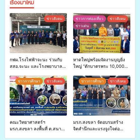
เรื่องมาใหม่
ข่าวสังคม
ข่าวการท่องเที่ยว
ข่าวสังคม
ข่าวเด่น
กฟผ.โรงไฟฟ้าจะนะ ร่วมกับ
หาดใหญ่พร้อมจัดงานบุญยิ่ง
สสอ.จะนะ และโรงพยาบาล
ใหญ่ “ตักบาตรพระ 10,000
ศิครินทร์ หาดใหญ่ จัดกิจกรรม
รูป นานาชาติ เพื่อแม่…เพื่อ
แพทย์เคลื่อนที่ ประจำปี 2569
พ่อ” ปีที่ 23 รวมพลัง
ข่าวการศึกษา
ข่าวสังคม
ข่าวการศึกษา
ข่าวสังคม
พุทธศาสนิกชน 4 ประเทศ
สืบสานประเพณีแห่งศรัทธา
คณะวิทยาศาสตร์ฯ
มรภ.สงขลา จัดอบรมสร้าง
มรภ.สงขลา ลงพื้นที่ ต.สนาม
จิตสำนึกและแรงจูงใจต่อ
ชัย อ.สทิงพระ จัดอบรม “การ
การเตรียมรับมือการ