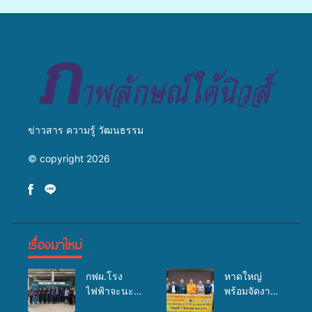
เพาะเลี้ยงแหนแดงเป็นอาหาร
เปลี่ยนแปลงสภาพภูมิอากาศ
สัตว์” ทดแทนการใช้ปุ๋ยเคมี
ถ่ายทอดองค์ความรู้ ปลูกฝัง
เพิ่มประสิทธิภาพการผลิต ต่อย
วัฒนธรรมใส่ใจสิ่งแวดล้อม
อดสู่อาชีพเสริมในอนาคต
ข่าวสาร ความรู้ วัฒนธรรม
© copyright 2026
เรื่องมาใหม่
กฟผ.โรง
หาดใหญ่
ไฟฟ้าจะนะ
พร้อมจัดงาน
ร่วมกับ
บุญยิ่งใหญ่