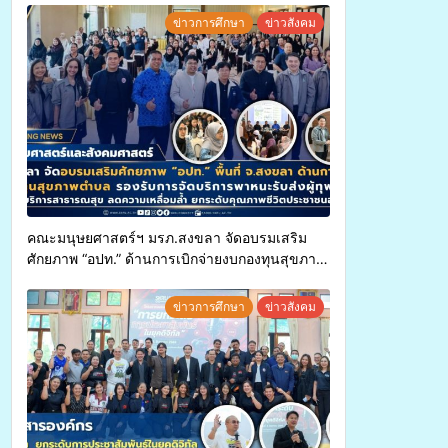
ข่าวการศึกษา
ข่าวสังคม
คณะมนุษยศาสตร์ฯ มรภ.สงขลา จัดอบรมเสริม
ศักยภาพ “อปท.” ด้านการเบิกจ่ายงบกองทุนสุขภาพ
ตำบล รองรับการจัดบริการพาหนะรับส่งผู้
ทุพพลภาพเพื่อเข้ารับบริการสาธารณสุข ลดความ
ข่าวการศึกษา
ข่าวสังคม
เหลื่อมล้ำ ยกระดับคุณภาพชีวิตประชาชนอย่าง
ยั่งยืน