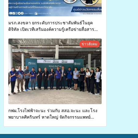
มรภ.สงขลา ยกระดับการประชาสัมพันธ์ในยุค
ดิจิทัล เปิดเวทีเสริมองค์ความรู้เครือข่ายสื่อสาร
องค์กร ระดมสมองวางแนวทางการทำงาน ปูทางสู่
การสร้างภาพลักษณ์ที่ดีของมหาวิทยาลัย
ข่าวสังคม
กฟผ.โรงไฟฟ้าจะนะ ร่วมกับ สสอ.จะนะ และโรง
พยาบาลศิครินทร์ หาดใหญ่ จัดกิจกรรมแพทย์
เคลื่อนที่ ประจำปี 2569