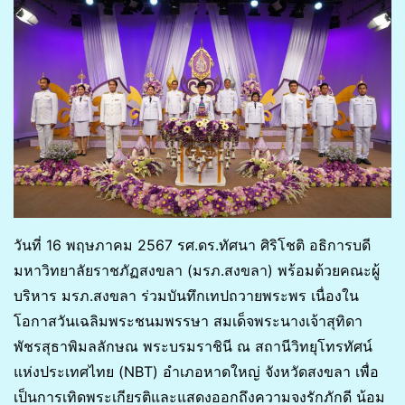
วันที่ 16 พฤษภาคม 2567 รศ.ดร.ทัศนา ศิริโชติ อธิการบดี
มหาวิทยาลัยราชภัฏสงขลา (มรภ.สงขลา) พร้อมด้วยคณะผู้
บริหาร มรภ.สงขลา ร่วมบันทึกเทปถวายพระพร เนื่องใน
โอกาสวันเฉลิมพระชนมพรรษา สมเด็จพระนางเจ้าสุทิดา
พัชรสุธาพิมลลักษณ พระบรมราชินี ณ สถานีวิทยุโทรทัศน์
แห่งประเทศไทย (NBT) อำเภอหาดใหญ่ จังหวัดสงขลา เพื่อ
เป็นการเทิดพระเกียรติและแสดงออกถึงความจงรักภักดี น้อม