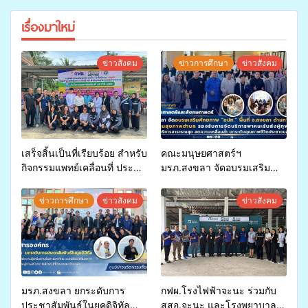
เรื่องมาใหม่
ข่าวสังคม
ข่าวการศึกษา
ข่าวสังคม
เสร็จสิ้นเป็นที่เรียบร้อย สำหรับ
คณะมนุษยศาสตร์ฯ
กิจกรรมแพทย์เคลื่อนที่ ประจำ
มรภ.สงขลา จัดอบรมเสริม
ปี 2569 เพื่อให้บริการด้าน
ศักยภาพ “อปท.” ด้านการเบิก
สุขภาพแก่ประชาชนในพื้นที่
จ่ายงบกองทุนสุขภาพตำบล
ข่าวการศึกษา
ข่าวสังคม
ข่าวสังคม
อำเภอจะนะ
รองรับการจัดบริการพาหนะรับ
ส่งผู้ทุพพลภาพเพื่อเข้ารับ
บริการสาธารณสุข ลดความ
เหลื่อมล้ำ ยกระดับคุณภาพ
ชีวิตประชาชนอย่างยั่งยืน
มรภ.สงขลา ยกระดับการ
กฟผ.โรงไฟฟ้าจะนะ ร่วมกับ
ประชาสัมพันธ์ในยุคดิจิทัล
สสอ.จะนะ และโรงพยาบาล