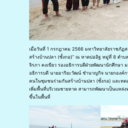
เมื่อวันที่ 1 กรกฎาคม 2566 มหาวิทยาลัยราชภัฏส
สร้างบ้านปลา (ซั้งกอ)” ณ หาดบ่ออิฐ หมู่ที่ 8 ต
จิรภา คงเขียว รองอธิการบดีฝ่ายพัฒนานักศึกษา ม
อธิการบดี นายอาริยะวัฒน์ ชำนาญกิจ นายกองค์ก
คนในชุมชนร่วมกันสร้างบ้านปลา (ซั้งกอ) และทด
เพิ่มพื้นที่บริเวณชายหาด สามารถพัฒนาเป็นแหล่งท่
ขึ้นในพื้นที่