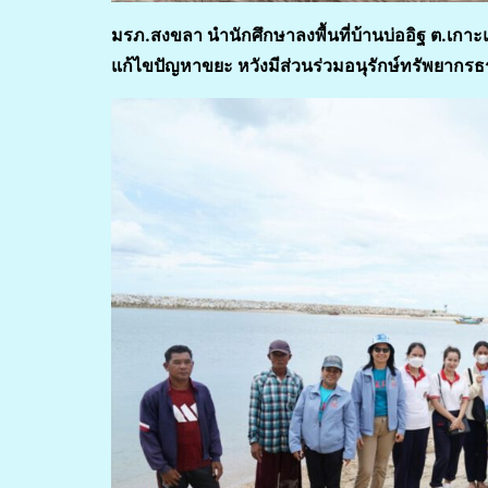
มรภ.สงขลา นำนักศึกษาลงพื้นที่บ้านบ่ออิฐ ต.เกาะ
แก้ไขปัญหาขยะ หวังมีส่วนร่วมอนุรักษ์ทรัพยากรธร