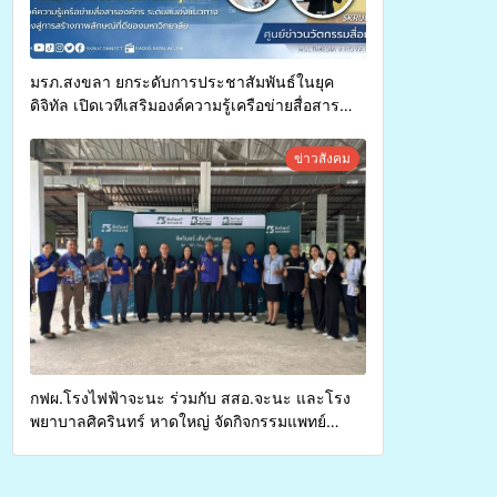
มรภ.สงขลา ยกระดับการประชาสัมพันธ์ในยุค
ดิจิทัล เปิดเวทีเสริมองค์ความรู้เครือข่ายสื่อสาร
องค์กร ระดมสมองวางแนวทางการทำงาน ปูทางสู่
การสร้างภาพลักษณ์ที่ดีของมหาวิทยาลัย
ข่าวสังคม
กฟผ.โรงไฟฟ้าจะนะ ร่วมกับ สสอ.จะนะ และโรง
พยาบาลศิครินทร์ หาดใหญ่ จัดกิจกรรมแพทย์
เคลื่อนที่ ประจำปี 2569