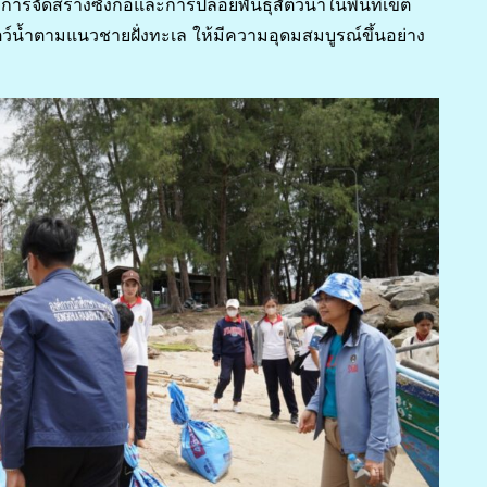
การจัดสร้างซั้งกอและการปล่อยพันธุ์สัตว์น้ำในพื้นที่เขต
รสัตว์น้ำตามแนวชายฝั่งทะเล ให้มีความอุดมสมบูรณ์ขึ้นอย่าง