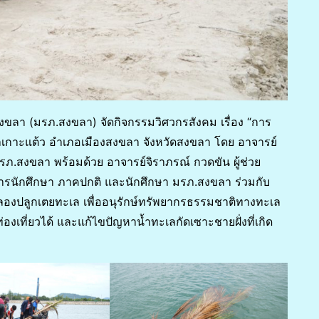
งขลา (มรภ.สงขลา) จัดกิจกรรมวิศวกรสังคม เรื่อง “การ
ำบลเกาะแต้ว อำเภอเมืองสงขลา จังหวัดสงขลา โดย อาจารย์
รภ.สงขลา พร้อมด้วย อาจารย์จิราภรณ์ กวดขัน ผู้ช่วย
ารนักศึกษา ภาคปกติ และนักศึกษา มรภ.สงขลา ร่วมกับ
ลองปลูกเตยทะเล เพื่ออนุรักษ์ทรัพยากรธรรมชาติทางทะเล
องเที่ยวได้ และแก้ไขปัญหาน้ำทะเลกัดเซาะชายฝั่งที่เกิด