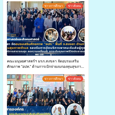
ข่าวการศึกษา
ข่าวสังคม
คณะมนุษยศาสตร์ฯ มรภ.สงขลา จัดอบรมเสริม
ศักยภาพ “อปท.” ด้านการเบิกจ่ายงบกองทุนสุขภาพ
ตำบล รองรับการจัดบริการพาหนะรับส่งผู้
ทุพพลภาพเพื่อเข้ารับบริการสาธารณสุข ลดความ
ข่าวการศึกษา
ข่าวสังคม
เหลื่อมล้ำ ยกระดับคุณภาพชีวิตประชาชนอย่าง
ยั่งยืน