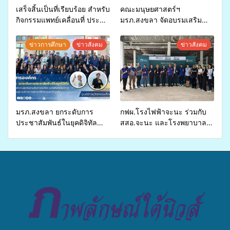
เสร็จสิ้นเป็นที่เรียบร้อย สำหรับ
คณะมนุษยศาสตร์ฯ
กิจกรรมแพทย์เคลื่อนที่ ประจำ
มรภ.สงขลา จัดอบรมเสริม
ปี 2569 เพื่อให้บริการด้าน
ศักยภาพ “อปท.” ด้านการเบิก
สุขภาพแก่ประชาชนในพื้นที่
จ่ายงบกองทุนสุขภาพตำบล
ข่าวการศึกษา
ข่าวสังคม
ข่าวสังคม
อำเภอจะนะ
รองรับการจัดบริการพาหนะรับ
ส่งผู้ทุพพลภาพเพื่อเข้ารับ
บริการสาธารณสุข ลดความ
เหลื่อมล้ำ ยกระดับคุณภาพ
ชีวิตประชาชนอย่างยั่งยืน
มรภ.สงขลา ยกระดับการ
กฟผ.โรงไฟฟ้าจะนะ ร่วมกับ
ประชาสัมพันธ์ในยุคดิจิทัล
สสอ.จะนะ และโรงพยาบาล
เปิดเวทีเสริมองค์ความรู้เครือ
ศิครินทร์ หาดใหญ่ จัดกิจกรรม
ข่ายสื่อสารองค์กร ระดมสมอง
แพทย์เคลื่อนที่ ประจำปี 2569
วางแนวทางการทำงาน ปูทาง
สู่การสร้างภาพลักษณ์ที่ดีของ
มหาวิทยาลัย