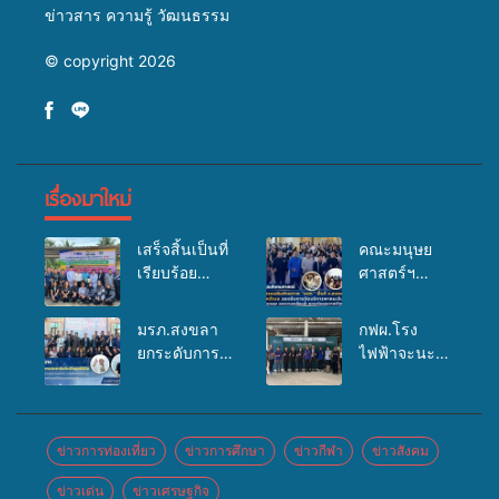
ข่าวสาร ความรู้ วัฒนธรรม
© copyright 2026
เรื่องมาใหม่
เสร็จสิ้นเป็นที่
คณะมนุษย
เรียบร้อย
ศาสตร์ฯ
สำหรับ
มรภ.สงขลา
กิจกรรมแพทย์
จัดอบรมเสริม
มรภ.สงขลา
กฟผ.โรง
เคลื่อนที่
ศักยภาพ
ยกระดับการ
ไฟฟ้าจะนะ
ประจำปี
“อปท.” ด้าน
ประชาสัมพันธ์
ร่วมกับ
2569 เพื่อให้
การเบิกจ่ายงบ
ในยุคดิจิทัล
สสอ.จะนะ
บริการด้าน
กองทุน
เปิดเวทีเสริม
และโรง
สุขภาพแก่
สุขภาพตำบล
องค์ความรู้
พยาบาลศิคริ
ข่าวการท่องเที่ยว
ข่าวการศึกษา
ข่าวกีฬา
ข่าวสังคม
ประชาชนใน
รองรับการจัด
เครือข่าย
นทร์ หาดใหญ่
พื้นที่อำเภอ
บริการพาหนะ
ข่าวเด่น
ข่าวเศรษฐกิจ
สื่อสารองค์กร
จัดกิจกรรม