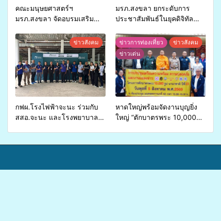
คณะมนุษยศาสตร์ฯ
มรภ.สงขลา ยกระดับการ
มรภ.สงขลา จัดอบรมเสริม
ประชาสัมพันธ์ในยุคดิจิทัล
ศักยภาพ “อปท.” ด้านการเบิก
เปิดเวทีเสริมองค์ความรู้เครือ
จ่ายงบกองทุนสุขภาพตำบล
ข่ายสื่อสารองค์กร ระดมสมอง
ข่าวสังคม
ข่าวการท่องเที่ยว
ข่าวสังคม
รองรับการจัดบริการพาหนะรับ
วางแนวทางการทำงาน ปูทาง
ข่าวเด่น
ส่งผู้ทุพพลภาพเพื่อเข้ารับ
สู่การสร้างภาพลักษณ์ที่ดีของ
บริการสาธารณสุข ลดความ
มหาวิทยาลัย
เหลื่อมล้ำ ยกระดับคุณภาพ
ชีวิตประชาชนอย่างยั่งยืน
กฟผ.โรงไฟฟ้าจะนะ ร่วมกับ
หาดใหญ่พร้อมจัดงานบุญยิ่ง
สสอ.จะนะ และโรงพยาบาล
ใหญ่ “ตักบาตรพระ 10,000
ศิครินทร์ หาดใหญ่ จัดกิจกรรม
รูป นานาชาติ เพื่อแม่…เพื่อ
แพทย์เคลื่อนที่ ประจำปี 2569
พ่อ” ปีที่ 23 รวมพลัง
พุทธศาสนิกชน 4 ประเทศ
สืบสานประเพณีแห่งศรัทธา