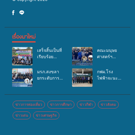
เรื่องมาใหม่
เสร็จสิ้นเป็นที่
คณะมนุษย
เรียบร้อย
ศาสตร์ฯ
สำหรับ
มรภ.สงขลา
กิจกรรมแพทย์
จัดอบรมเสริม
มรภ.สงขลา
กฟผ.โรง
เคลื่อนที่
ศักยภาพ
ยกระดับการ
ไฟฟ้าจะนะ
ประจำปี
“อปท.” ด้าน
ประชาสัมพันธ์
ร่วมกับ
2569 เพื่อให้
การเบิกจ่ายงบ
ในยุคดิจิทัล
สสอ.จะนะ
บริการด้าน
กองทุน
เปิดเวทีเสริม
และโรง
สุขภาพแก่
สุขภาพตำบล
องค์ความรู้
พยาบาลศิคริ
ข่าวการท่องเที่ยว
ข่าวการศึกษา
ข่าวกีฬา
ข่าวสังคม
ประชาชนใน
รองรับการจัด
เครือข่าย
นทร์ หาดใหญ่
พื้นที่อำเภอ
บริการพาหนะ
ข่าวเด่น
ข่าวเศรษฐกิจ
สื่อสารองค์กร
จัดกิจกรรม
จะนะ
รับส่งผู้
ระดมสมอง
แพทย์เคลื่อนที่
ทุพพลภาพเพื่อ
วางแนวทาง
ประจำปี
เข้ารับบริการ
การทำงาน ปู
2569