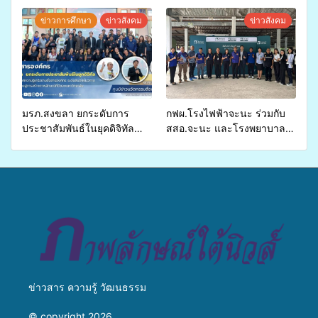
ปี 2569 เพื่อให้บริการด้าน
ศักยภาพ “อปท.” ด้านการเบิก
สุขภาพแก่ประชาชนในพื้นที่
จ่ายงบกองทุนสุขภาพตำบล
ข่าวการศึกษา
ข่าวสังคม
ข่าวสังคม
อำเภอจะนะ
รองรับการจัดบริการพาหนะรับ
ส่งผู้ทุพพลภาพเพื่อเข้ารับ
บริการสาธารณสุข ลดความ
เหลื่อมล้ำ ยกระดับคุณภาพ
ชีวิตประชาชนอย่างยั่งยืน
มรภ.สงขลา ยกระดับการ
กฟผ.โรงไฟฟ้าจะนะ ร่วมกับ
ประชาสัมพันธ์ในยุคดิจิทัล
สสอ.จะนะ และโรงพยาบาล
เปิดเวทีเสริมองค์ความรู้เครือ
ศิครินทร์ หาดใหญ่ จัดกิจกรรม
ข่ายสื่อสารองค์กร ระดมสมอง
แพทย์เคลื่อนที่ ประจำปี 2569
วางแนวทางการทำงาน ปูทาง
สู่การสร้างภาพลักษณ์ที่ดีของ
มหาวิทยาลัย
ข่าวสาร ความรู้ วัฒนธรรม
© copyright 2026