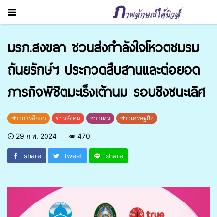
มรภ.สงขลา ชวนส่งกำลังใจโหวตชมรม
ถันยรักษ์ฯ ประกวดสืบสานและต่อยอด
ภารกิจพิชิตมะเร็งเต้านม รอบชิงชนะเลิศ
ข่าวการศึกษา
ข่าวสังคม
ข่าวเด่น
ข่าวเศรษฐกิจ
29 ก.พ. 2024
470
share
tweet
share