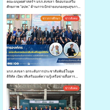
คณะมนุษยศาสตร์ฯ มรภ.สงขลา จัดอบรมเสริม
ศักยภาพ “อปท.” ด้านการเบิกจ่ายงบกองทุนสุขภาพ
ตำบล รองรับการจัดบริการพาหนะรับส่งผู้
ทุพพลภาพเพื่อเข้ารับบริการสาธารณสุข ลดความ
ข่าวการศึกษา
ข่าวสังคม
เหลื่อมล้ำ ยกระดับคุณภาพชีวิตประชาชนอย่าง
ยั่งยืน
มรภ.สงขลา ยกระดับการประชาสัมพันธ์ในยุค
ดิจิทัล เปิดเวทีเสริมองค์ความรู้เครือข่ายสื่อสาร
องค์กร ระดมสมองวางแนวทางการทำงาน ปูทางสู่
การสร้างภาพลักษณ์ที่ดีของมหาวิทยาลัย
ข่าวสังคม