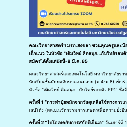
คณะวิทยาศาสตร์ฯ มรภ.สงขลา ชวนคุณครูและน้อง 
เด็กแนว ในหัวข้อ
“เติมวิทย์ คิดสนุก…กับวิทย์รอ
สมัครได้ตั้งแต่บัดนี้-8 มี.ค. 65
คณะวิทยาศาสตร์และเทคโนโลยี มหาวิทยาลัยราช
นักเรียนชั้นมัธยมศึกษาตอนปลาย (ม.4-ม.6) เข้
หัวข้อ “เติมวิทย์ คิดสนุก…กับวิทย์รอบตัว EP1” ซึ่งจ
ครั้งที่
1
“การทำปุ๋ยหมักจากวัสดุเหลือใช้ทางการเ
เลปโต้ง (ทล.บ.นวัตกรรมการเกษตรเพื่อความยั่งยืน
ครั้งที่
2 “ไบโอเทคกับการสกัดดีเอ็นเอ”
วันเสาร์ที่