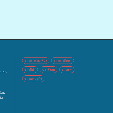
ข่าวการท่องเที่ยว
ข่าวการศึกษา
ข่าวกีฬา
ข่าวสังคม
ข่าวเด่น
า ยก
ข่าวเศรษฐกิจ
ันธ์
ล เปิด
้อม
ค์
่ง
อข่าย
บาตร
์กร
0 รูป
วาง