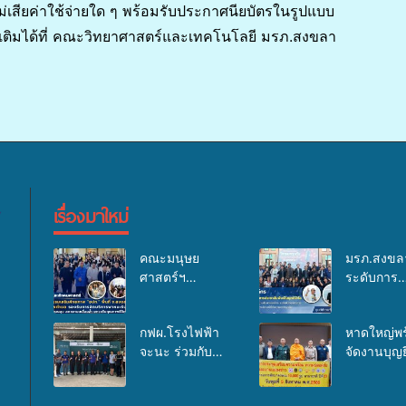
ม่เสียค่าใช้จ่ายใด ๆ พร้อมรับประกาศนียบัตรในรูปแบบ
เติมได้ที่ คณะวิทยาศาสตร์และเทคโนโลยี มรภ.สงขลา
เรื่องมาใหม่
คณะมนุษย
มรภ.สงขล
ศาสตร์ฯ
ระดับการ
มรภ.สงขลา จัด
ประชาสัมพ
อบรมเสริม
ในยุคดิจิทั
กฟผ.โรงไฟฟ้า
หาดใหญ่พร
ศักยภาพ “อปท.”
เวทีเสริมอง
จะนะ ร่วมกับ
จัดงานบุญยิ
ด้านการเบิกจ่าย
ความรู้เครื
สสอ.จะนะ และ
ใหญ่ “ตัก
งบกองทุน
สื่อสารองค
โรงพยาบาลศิคริ
พระ 10,00
สุขภาพตำบล
ระดมสมอง