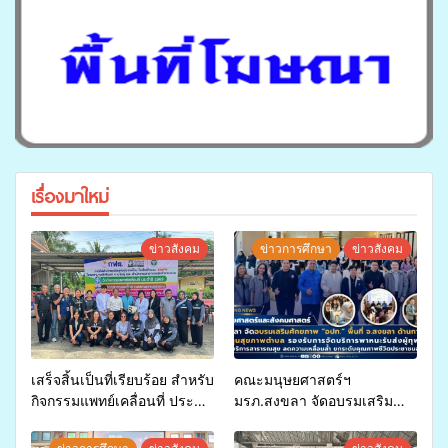
เรื่องมาใหม่
ข่าวสังคม
ข่าวการศึกษา
ข่าวสังคม
เสร็จสิ้นเป็นที่เรียบร้อย สำหรับ
คณะมนุษยศาสตร์ฯ
กิจกรรมแพทย์เคลื่อนที่ ประจำ
มรภ.สงขลา จัดอบรมเสริม
ปี 2569 เพื่อให้บริการด้าน
ศักยภาพ “อปท.” ด้านการเบิก
สุขภาพแก่ประชาชนในพื้นที่
จ่ายงบกองทุนสุขภาพตำบล