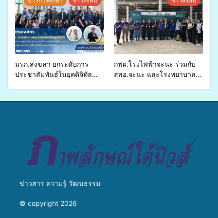
ข่าวการศึกษา
ข่าวสังคม
ข่าวสังคม
อำเภอจะนะ
รองรับการจัดบริการพาหนะรับ
ส่งผู้ทุพพลภาพเพื่อเข้ารับ
บริการสาธารณสุข ลดความ
เหลื่อมล้ำ ยกระดับคุณภาพ
ชีวิตประชาชนอย่างยั่งยืน
มรภ.สงขลา ยกระดับการ
กฟผ.โรงไฟฟ้าจะนะ ร่วมกับ
ประชาสัมพันธ์ในยุคดิจิทัล
สสอ.จะนะ และโรงพยาบาล
เปิดเวทีเสริมองค์ความรู้เครือ
ศิครินทร์ หาดใหญ่ จัดกิจกรรม
ข่ายสื่อสารองค์กร ระดมสมอง
แพทย์เคลื่อนที่ ประจำปี 2569
วางแนวทางการทำงาน ปูทาง
สู่การสร้างภาพลักษณ์ที่ดีของ
มหาวิทยาลัย
ข่าวสาร ความรู้ วัฒนธรรม
© copyright 2026