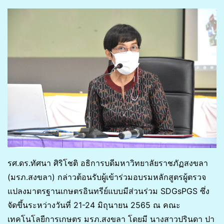
รศ.ดร.ทัศนา ศิริโชติ อธิการบดีมหาวิทยาลัยราชภัฏสงขลา
(มรภ.สงขลา) กล่าวต้อนรับผู้เข้าร่วมอบรมหลักสูตรผู้ตรวจ
แปลงมาตรฐานเกษตรอินทรีย์แบบมีส่วนร่วม SDGsPGS ซึ่ง
จัดขึ้นระหว่างวันที่ 21-24 มิถุนายน 2565 ณ คณะ
เทคโนโลยีการเกษตร มรภ.สงขลา โดยมี นางสาวปรินดา ปา