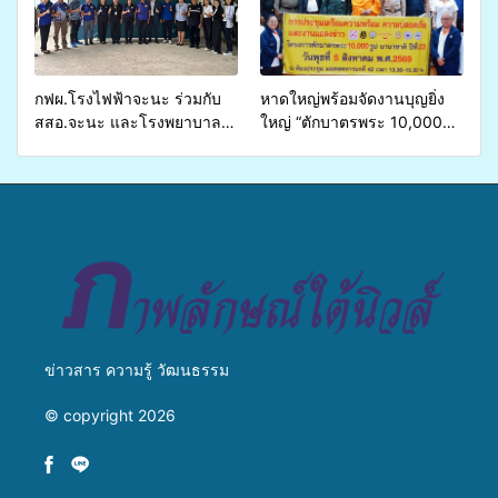
บริการสาธารณสุข ลดความ
มหาวิทยาลัย
เหลื่อมล้ำ ยกระดับคุณภาพ
ชีวิตประชาชนอย่างยั่งยืน
กฟผ.โรงไฟฟ้าจะนะ ร่วมกับ
หาดใหญ่พร้อมจัดงานบุญยิ่ง
สสอ.จะนะ และโรงพยาบาล
ใหญ่ “ตักบาตรพระ 10,000
ศิครินทร์ หาดใหญ่ จัดกิจกรรม
รูป นานาชาติ เพื่อแม่…เพื่อ
แพทย์เคลื่อนที่ ประจำปี 2569
พ่อ” ปีที่ 23 รวมพลัง
พุทธศาสนิกชน 4 ประเทศ
สืบสานประเพณีแห่งศรัทธา
ข่าวสาร ความรู้ วัฒนธรรม
© copyright 2026