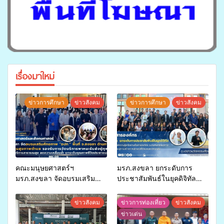
เรื่องมาใหม่
ข่าวการศึกษา
ข่าวสังคม
ข่าวการศึกษา
ข่าวสังคม
คณะมนุษยศาสตร์ฯ
มรภ.สงขลา ยกระดับการ
มรภ.สงขลา จัดอบรมเสริม
ประชาสัมพันธ์ในยุคดิจิทัล
ศักยภาพ “อปท.” ด้านการเบิก
เปิดเวทีเสริมองค์ความรู้เครือ
จ่ายงบกองทุนสุขภาพตำบล
ข่ายสื่อสารองค์กร ระดมสมอง
ข่าวสังคม
ข่าวการท่องเที่ยว
ข่าวสังคม
รองรับการจัดบริการพาหนะรับ
วางแนวทางการทำงาน ปูทาง
ข่าวเด่น
ส่งผู้ทุพพลภาพเพื่อเข้ารับ
สู่การสร้างภาพลักษณ์ที่ดีของ