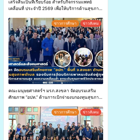
เสร็จสิ้นเป็นที่เรียบร้อย สำหรับกิจกรรมแพทย์
เคลื่อนที่ ประจำปี 2569 เพื่อให้บริการด้านสุขภาพ
แก่ประชาชนในพื้นที่อำเภอจะนะ
ข่าวการศึกษา
ข่าวสังคม
คณะมนุษยศาสตร์ฯ มรภ.สงขลา จัดอบรมเสริม
ศักยภาพ “อปท.” ด้านการเบิกจ่ายงบกองทุนสุขภาพ
ตำบล รองรับการจัดบริการพาหนะรับส่งผู้
ทุพพลภาพเพื่อเข้ารับบริการสาธารณสุข ลดความ
ข่าวการศึกษา
ข่าวสังคม
เหลื่อมล้ำ ยกระดับคุณภาพชีวิตประชาชนอย่าง
ยั่งยืน