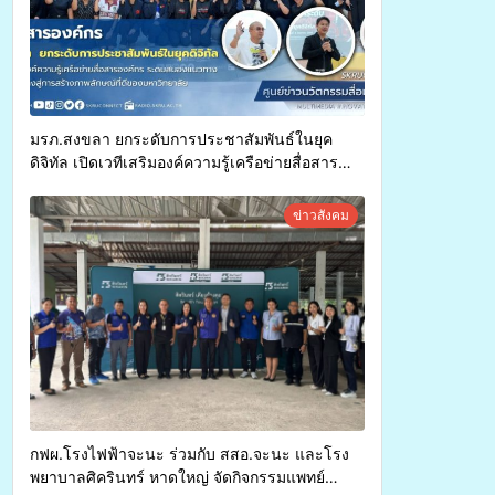
มรภ.สงขลา ยกระดับการประชาสัมพันธ์ในยุค
ดิจิทัล เปิดเวทีเสริมองค์ความรู้เครือข่ายสื่อสาร
องค์กร ระดมสมองวางแนวทางการทำงาน ปูทางสู่
การสร้างภาพลักษณ์ที่ดีของมหาวิทยาลัย
ข่าวสังคม
กฟผ.โรงไฟฟ้าจะนะ ร่วมกับ สสอ.จะนะ และโรง
พยาบาลศิครินทร์ หาดใหญ่ จัดกิจกรรมแพทย์