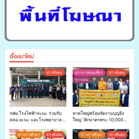
เรื่องมาใหม่
ข่าวสังคม
ข่าวการท่องเที่ยว
ข่าวสังคม
ข่าวเด่น
กฟผ.โรงไฟฟ้าจะนะ ร่วมกับ
หาดใหญ่พร้อมจัดงานบุญยิ่ง
สสอ.จะนะ และโรงพยาบาล
ใหญ่ “ตักบาตรพระ 10,000
ศิครินทร์ หาดใหญ่ จัดกิจกรรม
รูป นานาชาติ เพื่อแม่…เพื่อ
แพทย์เคลื่อนที่ ประจำปี 2569
พ่อ” ปีที่ 23 รวมพลัง
ข่าวการศึกษา
ข่าวสังคม
ข่าวการศึกษา
ข่าวสังคม