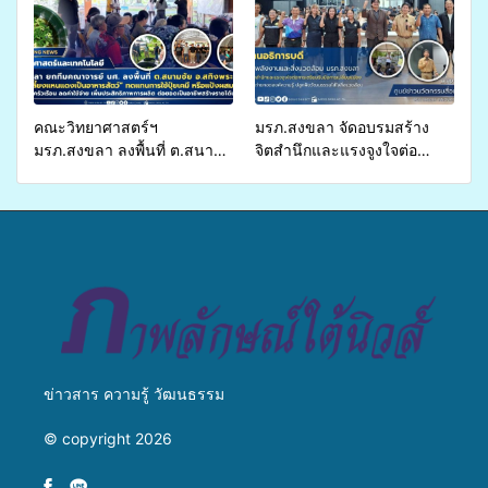
พุทธศาสนิกชน 4 ประเทศ
สืบสานประเพณีแห่งศรัทธา
คณะวิทยาศาสตร์ฯ
มรภ.สงขลา จัดอบรมสร้าง
มรภ.สงขลา ลงพื้นที่ ต.สนาม
จิตสำนึกและแรงจูงใจต่อ
ชัย อ.สทิงพระ จัดอบรม “การ
การเตรียมรับมือการ
เพาะเลี้ยงแหนแดงเป็นอาหาร
เปลี่ยนแปลงสภาพภูมิอากาศ
สัตว์” ทดแทนการใช้ปุ๋ยเคมี
ถ่ายทอดองค์ความรู้ ปลูกฝัง
เพิ่มประสิทธิภาพการผลิต ต่อย
วัฒนธรรมใส่ใจสิ่งแวดล้อม
อดสู่อาชีพเสริมในอนาคต
ข่าวสาร ความรู้ วัฒนธรรม
© copyright 2026