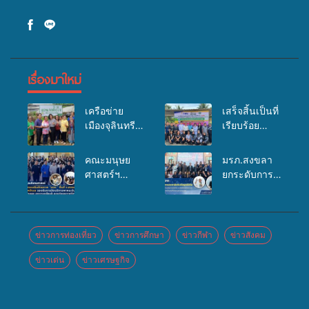
เรื่องมาใหม่
เครือข่าย
เสร็จสิ้นเป็นที่
เมืองจุลินทรีย์
เรียบร้อย
(Bio city)
สำหรับ
ร่วมกับนักวิจัย
กิจกรรมแพทย์
คณะมนุษย
มรภ.สงขลา
ระดับชาติ
เคลื่อนที่
ศาสตร์ฯ
ยกระดับการ
ขยายความรู้สู่
ประจำปี
มรภ.สงขลา
ประชาสัมพันธ์
ชุมชน”การใช้
2569 เพื่อให้
จัดอบรมเสริม
ในยุคดิจิทัล
ประโยชน์จาก
บริการด้าน
ศักยภาพ
เปิดเวทีเสริม
สาหร่ายและ
สุขภาพแก่
“อปท.” ด้าน
องค์ความรู้
ข่าวการท่องเที่ยว
ข่าวการศึกษา
ข่าวกีฬา
ข่าวสังคม
เห็ดไมคอร์ไร
ประชาชนใน
การเบิกจ่ายงบ
เครือข่าย
ซาสำหรับ
พื้นที่อำเภอ
ข่าวเด่น
ข่าวเศรษฐกิจ
กองทุน
สื่อสารองค์กร
ปลูกไม้มีค่า-
จะนะ
สุขภาพตำบล
ระดมสมอง
พืชเศรษฐกิจ”
รองรับการจัด
วางแนวทาง
บริการพาหนะ
การทำงาน ปู