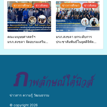
ประโยชน์จากสาหร่ายและ
สุขภาพแก่ประชาชนในพื้นที่
ข่าวการศึกษา
ข่าวสังคม
ข่าวการศึกษา
ข่าวสังคม
เห็ดไมคอร์ไรซาสำหรับปลูกไม้
อำเภอจะนะ
มีค่า-พืชเศรษฐกิจ”
คณะมนุษยศาสตร์ฯ
มรภ.สงขลา ยกระดับการ
มรภ.สงขลา จัดอบรมเสริม
ประชาสัมพันธ์ในยุคดิจิทัล
ศักยภาพ “อปท.” ด้านการเบิก
เปิดเวทีเสริมองค์ความรู้เครือ
จ่ายงบกองทุนสุขภาพตำบล
ข่ายสื่อสารองค์กร ระดมสมอง
รองรับการจัดบริการพาหนะรับ
วางแนวทางการทำงาน ปูทาง
ส่งผู้ทุพพลภาพเพื่อเข้ารับ
สู่การสร้างภาพลักษณ์ที่ดีของ
บริการสาธารณสุข ลดความ
มหาวิทยาลัย
เหลื่อมล้ำ ยกระดับคุณภาพ
ชีวิตประชาชนอย่างยั่งยืน
ข่าวสาร ความรู้ วัฒนธรรม
© copyright 2026