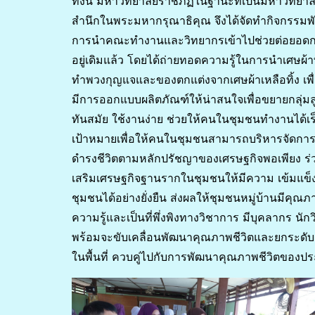
ทั้งนี้ มหาวิทยาลัยราชภัฏในฐานะที่เป็นมหาวิทยาล
สำนึกในพระมหากรุณาธิคุณ จึงได้จัดทำกิจกรรม
การนำคณะทำงานและวิทยากรเข้าไปช่วยต่อยอดการ
อยู่เดิมแล้ว โดยได้ถ่ายทอดความรู้ในการนำเศษผ้าท
ทำพวงกุญแจและของตกแต่งจากเศษผ้าเหลือทิ้ง เพื่อต่
มีการออกแบบผลิตภัณฑ์ให้น่าสนใจเพื่อขยายกลุ่มลูก
ทันสมัย ใช้งานง่าย ช่วยให้คนในชุมชนทำงานได้เร
เป้าหมายเพื่อให้คนในชุมชนสามารถบริหารจัดกา
ดำรงชีวิตตามหลักปรัชญาของเศรษฐกิจพอเพียง ร่วมก
เสริมเศรษฐกิจฐานรากในชุมชนให้มีความ เข้มแข็ง 
ชุมชนได้อย่างยั่งยืน ส่งผลให้ชุมชนหมู่บ้านมีคุณภา
ความรู้และเป็นที่พึ่งพิงทางวิชาการ มีบุคลากร นั
พร้อมจะขับเคลื่อนพัฒนาคุณภาพชีวิตและยกระด
ในพื้นที่ ควบคู่ไปกับการพัฒนาคุณภาพชีวิตขอ