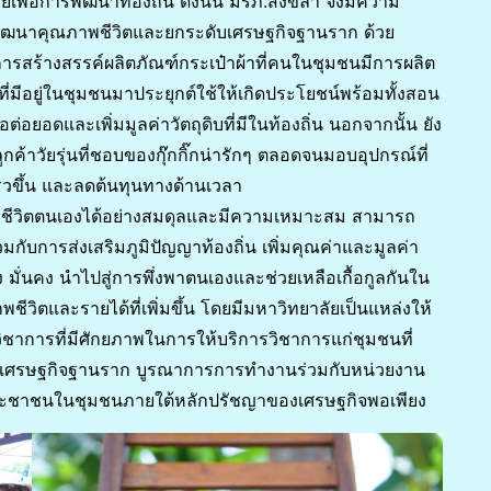
ัยเพื่อการพัฒนาท้องถิ่น ดังนั้น มรภ.สงขลา จึงมีความ
พัฒนาคุณภาพชีวิตและยกระดับเศรษฐกิจฐานราก ด้วย
สร้างสรรค์ผลิตภัณฑ์กระเป๋าผ้าที่คนในชุมชนมีการผลิต
ี่มีอยู่ในชุมชนมาประยุกต์ใช้ให้เกิดประโยชน์พร้อมทั้งสอน
อยอดและเพิ่มมูลค่าวัตถุดิบที่มีในท้องถิ่น นอกจากนั้น ยัง
ค้าวัยรุ่นที่ชอบของกุ๊กกิ๊กน่ารักๆ ตลอดจนมอบอุปกรณ์ที่
็วขึ้น และลดต้นทุนทางด้านเวลา
รชีวิตตนเองได้อย่างสมดุลและมีความเหมาะสม สามารถ
ับการส่งเสริมภูมิปัญญาท้องถิ่น เพิ่มคุณค่าและมูลค่า
มั่นคง นำไปสู่การพึ่งพาตนเองและช่วยเหลือเกื้อกูลกันใน
พชีวิตและรายได้ที่เพิ่มขึ้น โดยมีมหาวิทยาลัยเป็นแหล่งให้
กวิชาการที่มีศักยภาพในการให้บริการวิชาการแก่ชุมชนที่
ับเศรษฐกิจฐานราก บูรณาการการทำงานร่วมกับหน่วยงาน
งประชาชนในชุมชนภายใต้หลักปรัชญาของเศรษฐกิจพอเพียง