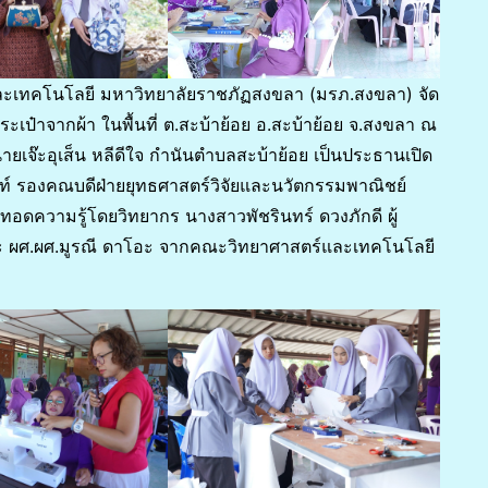
และเทคโนโลยี มหาวิทยาลัยราชภัฏสงขลา (มรภ.สงขลา) จัด
ะเป๋าจากผ้า ในพื้นที่ ต.สะบ้าย้อย อ.สะบ้าย้อย จ.สงขลา ณ
ยเจ๊ะอุเส็น หลีดีใจ กำนันตำบลสะบ้าย้อย เป็นประธานเปิด
นท์ รองคณบดีฝ่ายยุทธศาสตร์วิจัยและนวัตกรรมพาณิชย์
ดความรู้โดยวิทยากร นางสาวพัชรินทร์ ดวงภักดี ผู้
ะ ผศ.ผศ.มูรณี ดาโอะ จากคณะวิทยาศาสตร์และเทคโนโลยี