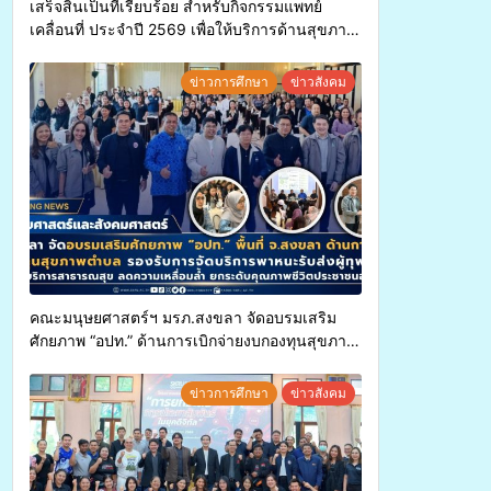
เสร็จสิ้นเป็นที่เรียบร้อย สำหรับกิจกรรมแพทย์
เคลื่อนที่ ประจำปี 2569 เพื่อให้บริการด้านสุขภาพ
แก่ประชาชนในพื้นที่อำเภอจะนะ
ข่าวการศึกษา
ข่าวสังคม
คณะมนุษยศาสตร์ฯ มรภ.สงขลา จัดอบรมเสริม
ศักยภาพ “อปท.” ด้านการเบิกจ่ายงบกองทุนสุขภาพ
ตำบล รองรับการจัดบริการพาหนะรับส่งผู้
ทุพพลภาพเพื่อเข้ารับบริการสาธารณสุข ลดความ
ข่าวการศึกษา
ข่าวสังคม
เหลื่อมล้ำ ยกระดับคุณภาพชีวิตประชาชนอย่าง
ยั่งยืน