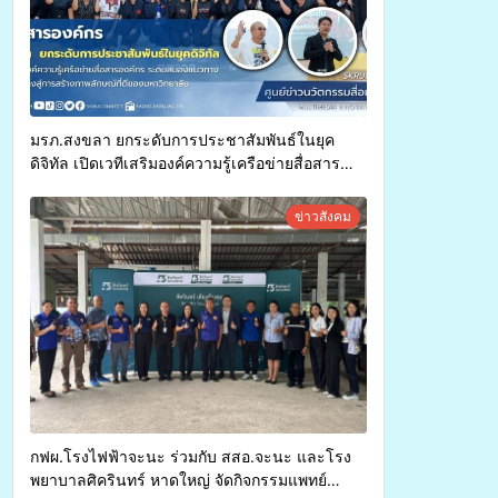
มรภ.สงขลา ยกระดับการประชาสัมพันธ์ในยุค
ดิจิทัล เปิดเวทีเสริมองค์ความรู้เครือข่ายสื่อสาร
องค์กร ระดมสมองวางแนวทางการทำงาน ปูทางสู่
การสร้างภาพลักษณ์ที่ดีของมหาวิทยาลัย
ข่าวสังคม
กฟผ.โรงไฟฟ้าจะนะ ร่วมกับ สสอ.จะนะ และโรง
พยาบาลศิครินทร์ หาดใหญ่ จัดกิจกรรมแพทย์