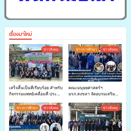
เรื่องมาใหม่
ข่าวสังคม
ข่าวการศึกษา
ข่าวสังคม
เสร็จสิ้นเป็นที่เรียบร้อย สำหรับ
คณะมนุษยศาสตร์ฯ
กิจกรรมแพทย์เคลื่อนที่ ประจำ
มรภ.สงขลา จัดอบรมเสริม
ปี 2569 เพื่อให้บริการด้าน
ศักยภาพ “อปท.” ด้านการเบิก
สุขภาพแก่ประชาชนในพื้นที่
จ่ายงบกองทุนสุขภาพตำบล
ข่าวการศึกษา
ข่าวสังคม
ข่าวสังคม
อำเภอจะนะ
รองรับการจัดบริการพาหนะรับ
ส่งผู้ทุพพลภาพเพื่อเข้ารับ
บริการสาธารณสุข ลดความ
เหลื่อมล้ำ ยกระดับคุณภาพ