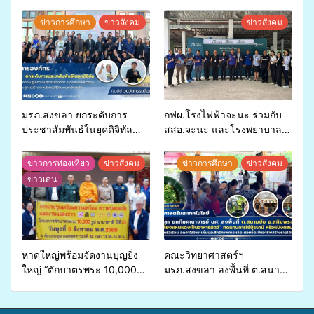
ข่าวการศึกษา
ข่าวสังคม
ข่าวสังคม
มรภ.สงขลา ยกระดับการ
กฟผ.โรงไฟฟ้าจะนะ ร่วมกับ
ประชาสัมพันธ์ในยุคดิจิทัล
สสอ.จะนะ และโรงพยาบาล
เปิดเวทีเสริมองค์ความรู้เครือ
ศิครินทร์ หาดใหญ่ จัดกิจกรรม
ข่ายสื่อสารองค์กร ระดมสมอง
แพทย์เคลื่อนที่ ประจำปี 2569
ข่าวการท่องเที่ยว
ข่าวสังคม
ข่าวการศึกษา
ข่าวสังคม
วางแนวทางการทำงาน ปูทาง
ข่าวเด่น
สู่การสร้างภาพลักษณ์ที่ดีของ
มหาวิทยาลัย
หาดใหญ่พร้อมจัดงานบุญยิ่ง
คณะวิทยาศาสตร์ฯ
ใหญ่ “ตักบาตรพระ 10,000
มรภ.สงขลา ลงพื้นที่ ต.สนาม
รูป นานาชาติ เพื่อแม่…เพื่อ
ชัย อ.สทิงพระ จัดอบรม “การ
พ่อ” ปีที่ 23 รวมพลัง
เพาะเลี้ยงแหนแดงเป็นอาหาร
พุทธศาสนิกชน 4 ประเทศ
สัตว์” ทดแทนการใช้ปุ๋ยเคมี