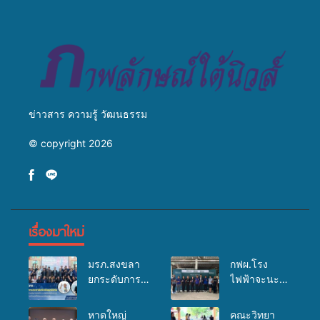
สืบสานประเพณีแห่งศรัทธา
เพิ่มประสิทธิภาพการผลิต ต่อย
อดสู่อาชีพเสริมในอนาคต
ข่าวสาร ความรู้ วัฒนธรรม
© copyright 2026
เรื่องมาใหม่
มรภ.สงขลา
กฟผ.โรง
ยกระดับการ
ไฟฟ้าจะนะ
ประชาสัมพันธ์
ร่วมกับ
ในยุคดิจิทัล
สสอ.จะนะ
หาดใหญ่
คณะวิทยา