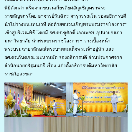
พิธีดังกล่าวเริ่มจากขบวนเกียรติยศอัญเชิญตราพระ
ราชลัญจกรโดย อาจารย์วันฉัตร จารุวรรณโน รองอธิการบดี
นำไปวางบนแท่นเวที ต่อด้วยขบวนเชิญพระบรมราชโองการฯ
เข้าสู่บริเวณพิธี โดยมี รศ.ดร.ชูศักดิ์ เอกเพชร อุปนายกสภา
มหาวิทยาลัย นำพระบรมราชโองการฯ วางเบื้องหน้า
พระบรมฉายาลักษณ์พระบาทสมเด็จพระเจ้าอยู่หัว และ
ผศ.ดร.กันตภณ มะหาหมัด รองอธิการบดี อ่านประกาศจาก
สำนักนายกรัฐมนตรี เรื่อง แต่งตั้งอธิการบดีมหาวิทยาลัย
ราชภัฏสงขลา