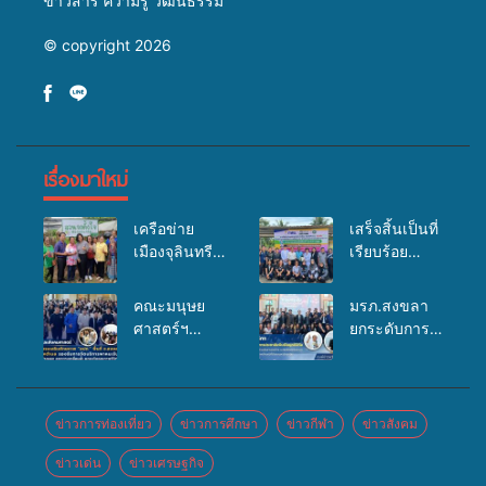
ข่าวสาร ความรู้ วัฒนธรรม
© copyright 2026
เรื่องมาใหม่
เครือข่าย
เสร็จสิ้นเป็นที่
เมืองจุลินทรีย์
เรียบร้อย
(Bio city)
สำหรับ
ร่วมกับนักวิจัย
กิจกรรมแพทย์
คณะมนุษย
มรภ.สงขลา
ระดับชาติ
เคลื่อนที่
ศาสตร์ฯ
ยกระดับการ
ขยายความรู้สู่
ประจำปี
มรภ.สงขลา
ประชาสัมพันธ์
ชุมชน”การใช้
2569 เพื่อให้
จัดอบรมเสริม
ในยุคดิจิทัล
ประโยชน์จาก
บริการด้าน
ศักยภาพ
เปิดเวทีเสริม
สาหร่ายและ
สุขภาพแก่
“อปท.” ด้าน
องค์ความรู้
ข่าวการท่องเที่ยว
ข่าวการศึกษา
ข่าวกีฬา
ข่าวสังคม
เห็ดไมคอร์ไร
ประชาชนใน
การเบิกจ่ายงบ
เครือข่าย
ซาสำหรับ
พื้นที่อำเภอ
ข่าวเด่น
ข่าวเศรษฐกิจ
กองทุน
สื่อสารองค์กร
ปลูกไม้มีค่า-
จะนะ