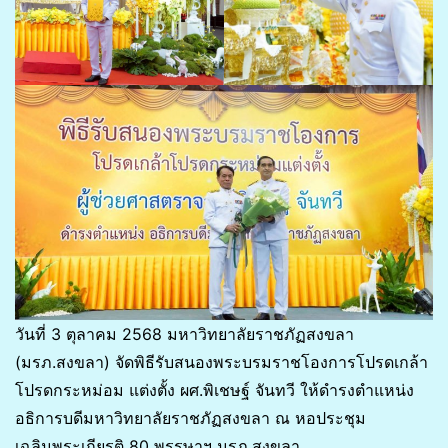
วันที่ 3 ตุลาคม 2568 มหาวิทยาลัยราชภัฏสงขลา
(มรภ.สงขลา) จัดพิธีรับสนองพระบรมราชโองการโปรดเกล้า
โปรดกระหม่อม แต่งตั้ง ผศ.พิเชษฐ์ จันทวี ให้ดำรงตำแหน่ง
อธิการบดีมหาวิทยาลัยราชภัฏสงขลา ณ หอประชุม
เฉลิมพระเกียรติ 80 พรรษาฯ มรภ.สงขลา