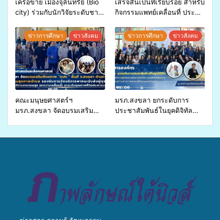
เครือข่าย เมืองจุลินทรีย์ (Bio
เสร็จสิ้นเป็นที่เรียบร้อย สำหรับ
city) ร่วมกับนักวิจัยระดับชาติ
กิจกรรมแพทย์เคลื่อนที่ ประจำ
ขยายความรู้สู่ชุมชน”การใช้
ปี 2569 เพื่อให้บริการด้าน
ประโยชน์จากสาหร่ายและ
สุขภาพแก่ประชาชนในพื้นที่
ข่าวการศึกษา
ข่าวสังคม
ข่าวการศึกษา
ข่าวสังคม
เห็ดไมคอร์ไรซาสำหรับปลูกไม้
อำเภอจะนะ
มีค่า-พืชเศรษฐกิจ”
คณะมนุษยศาสตร์ฯ
มรภ.สงขลา ยกระดับการ
มรภ.สงขลา จัดอบรมเสริม
ประชาสัมพันธ์ในยุคดิจิทัล
ศักยภาพ “อปท.” ด้านการเบิก
เปิดเวทีเสริมองค์ความรู้เครือ
จ่ายงบกองทุนสุขภาพตำบล
ข่ายสื่อสารองค์กร ระดมสมอง
รองรับการจัดบริการพาหนะรับ
วางแนวทางการทำงาน ปูทาง
ส่งผู้ทุพพลภาพเพื่อเข้ารับ
สู่การสร้างภาพลักษณ์ที่ดีของ
บริการสาธารณสุข ลดความ
มหาวิทยาลัย
เหลื่อมล้ำ ยกระดับคุณภาพ
ชีวิตประชาชนอย่างยั่งยืน