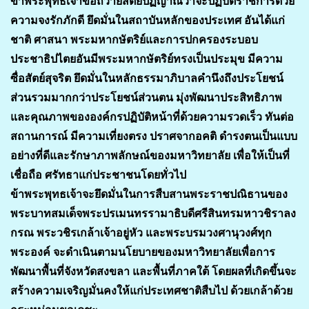
ข้าพระพุทธเจ้าขอถวายสัตย์ปฏิญาณว่าจะปฏิบัติราชการด้วย
ความจงรักภักดี ยึดมั่นในสถาบันหลักของประเทศ อันได้แก่
ชาติ ศาสนา พระมหากษัตริย์และการปกครองระบอบ
ประชาธิปไตยอันมีพระมหากษัตริย์ทรงเป็นประมุข มีความ
ซื่อสัตย์สุจริต ยึดมั่นในหลักธรรมาภิบาลคำนึงถึงประโยชน์
ส่วนรวมมากกว่าประโยชน์ส่วนตน มุ่งพัฒนาประสิทธิภาพ
และคุณภาพขององค์กรปฏิบัติหน้าที่ด้วยความรวดเร็ว ทันต่อ
สถานการณ์ มีความเที่ยงตรง ปราศจากอคติ ดำรงตนเป็นแบบ
อย่างที่ดีและรักษาภาพลักษณ์ของมหาวิทยาลัย เพื่อให้เป็นที่
เชื่อถือ ศรัทธาแก่ประชาชนโดยทั่วไป
ข้าพระพุทธเจ้าจะยึดมั่นในการสืบสานพระราชปณิธานของ
พระบาทสมเด็จพระปรเมนทรรามาธิบดีศรีสินทรมหาวชิราลง
กรณ พระวชิรเกล้าเจ้าอยู่หัว และพระบรมวงศานุวงศ์ทุก
พระองค์ จะดำเนินตามนโยบายของมหาวิทยาลัยเพื่อการ
พัฒนาพื้นที่จังหวัดสงขลา และพื้นที่ภาคใต้ โดยผลที่เกิดขึ้นจะ
สร้างความเจริญมั่นคงให้แก่ประเทศชาติสืบไป ด้วยเกล้าด้วย