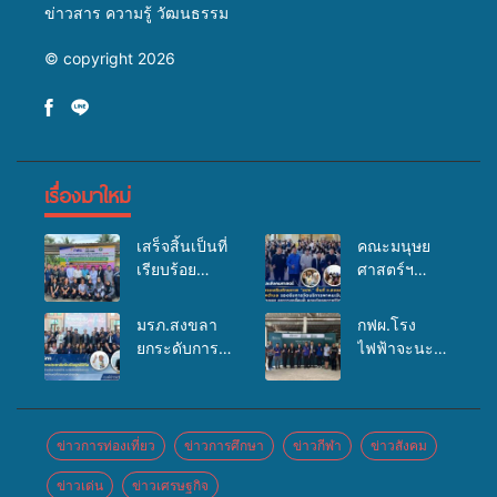
ข่าวสาร ความรู้ วัฒนธรรม
© copyright 2026
เรื่องมาใหม่
เสร็จสิ้นเป็นที่
คณะมนุษย
เรียบร้อย
ศาสตร์ฯ
สำหรับ
มรภ.สงขลา
กิจกรรมแพทย์
จัดอบรมเสริม
มรภ.สงขลา
กฟผ.โรง
เคลื่อนที่
ศักยภาพ
ยกระดับการ
ไฟฟ้าจะนะ
ประจำปี
“อปท.” ด้าน
ประชาสัมพันธ์
ร่วมกับ
2569 เพื่อให้
การเบิกจ่ายงบ
ในยุคดิจิทัล
สสอ.จะนะ
บริการด้าน
กองทุน
เปิดเวทีเสริม
และโรง
สุขภาพแก่
สุขภาพตำบล
องค์ความรู้
พยาบาลศิคริ
ข่าวการท่องเที่ยว
ข่าวการศึกษา
ข่าวกีฬา
ข่าวสังคม
ประชาชนใน
รองรับการจัด
เครือข่าย
นทร์ หาดใหญ่
พื้นที่อำเภอ
บริการพาหนะ
ข่าวเด่น
ข่าวเศรษฐกิจ
สื่อสารองค์กร
จัดกิจกรรม