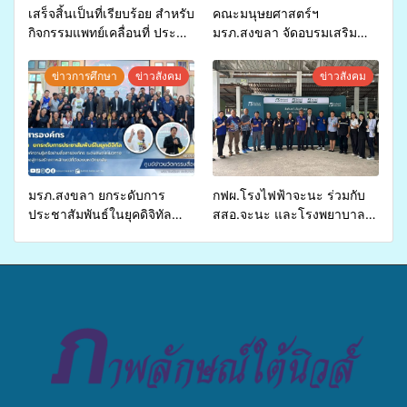
เสร็จสิ้นเป็นที่เรียบร้อย สำหรับ
คณะมนุษยศาสตร์ฯ
กิจกรรมแพทย์เคลื่อนที่ ประจำ
มรภ.สงขลา จัดอบรมเสริม
ปี 2569 เพื่อให้บริการด้าน
ศักยภาพ “อปท.” ด้านการเบิก
สุขภาพแก่ประชาชนในพื้นที่
จ่ายงบกองทุนสุขภาพตำบล
ข่าวการศึกษา
ข่าวสังคม
ข่าวสังคม
อำเภอจะนะ
รองรับการจัดบริการพาหนะรับ
ส่งผู้ทุพพลภาพเพื่อเข้ารับ
บริการสาธารณสุข ลดความ
เหลื่อมล้ำ ยกระดับคุณภาพ
ชีวิตประชาชนอย่างยั่งยืน
มรภ.สงขลา ยกระดับการ
กฟผ.โรงไฟฟ้าจะนะ ร่วมกับ
ประชาสัมพันธ์ในยุคดิจิทัล
สสอ.จะนะ และโรงพยาบาล
เปิดเวทีเสริมองค์ความรู้เครือ
ศิครินทร์ หาดใหญ่ จัดกิจกรรม
ข่ายสื่อสารองค์กร ระดมสมอง
แพทย์เคลื่อนที่ ประจำปี 2569
วางแนวทางการทำงาน ปูทาง
สู่การสร้างภาพลักษณ์ที่ดีของ
มหาวิทยาลัย