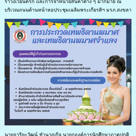
รำวงเวียนครก และการจำหน่ายสินค้าต่าง ๆ มากมาย ณ
บริเวณถนนด้านหน้าหอประชุมเฉลิมพระเกียรติฯ มรภ.สงขลา
นายอาริยะวัฒน์ ชำนาญกิจ นายกองค์การนักศึกษาภาคปกติ