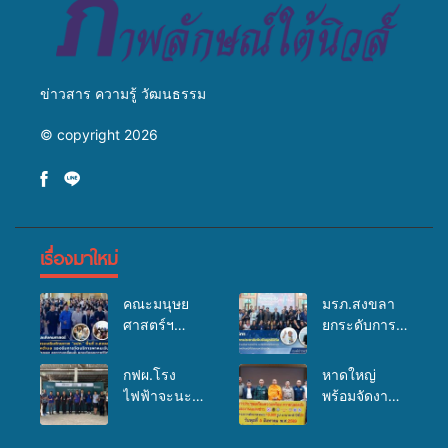
ข่าวสาร ความรู้ วัฒนธรรม
© copyright 2026
เรื่องมาใหม่
คณะมนุษย
มรภ.สงขลา
ศาสตร์ฯ
ยกระดับการ
มรภ.สงขลา
ประชาสัมพันธ์
จัดอบรมเสริม
ในยุคดิจิทัล
กฟผ.โรง
หาดใหญ่
ศักยภาพ
เปิดเวทีเสริม
ไฟฟ้าจะนะ
พร้อมจัดงาน
“อปท.” ด้าน
องค์ความรู้
ร่วมกับ
บุญยิ่งใหญ่
การเบิกจ่ายงบ
เครือข่าย
สสอ.จะนะ
“ตักบาตรพระ