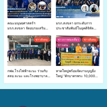
คณะมนุษยศาสตร์ฯ
มรภ.สงขลา ยกระดับการ
มรภ.สงขลา จัดอบรมเสริม
ประชาสัมพันธ์ในยุคดิจิทัล
ศักยภาพ “อปท.” ด้านการเบิก
เปิดเวทีเสริมองค์ความรู้เครือ
จ่ายงบกองทุนสุขภาพตำบล
ข่ายสื่อสารองค์กร ระดมสมอง
ข่าวสังคม
ข่าวการท่องเที่ยว
ข่าวสังคม
รองรับการจัดบริการพาหนะรับ
วางแนวทางการทำงาน ปูทาง
ข่าวเด่น
ส่งผู้ทุพพลภาพเพื่อเข้ารับ
สู่การสร้างภาพลักษณ์ที่ดีของ
บริการสาธารณสุข ลดความ
มหาวิทยาลัย
เหลื่อมล้ำ ยกระดับคุณภาพ
ชีวิตประชาชนอย่างยั่งยืน
กฟผ.โรงไฟฟ้าจะนะ ร่วมกับ
หาดใหญ่พร้อมจัดงานบุญยิ่ง
สสอ.จะนะ และโรงพยาบาล
ใหญ่ “ตักบาตรพระ 10,000
ศิครินทร์ หาดใหญ่ จัดกิจกรรม
รูป นานาชาติ เพื่อแม่…เพื่อ
แพทย์เคลื่อนที่ ประจำปี 2569
พ่อ” ปีที่ 23 รวมพลัง
พุทธศาสนิกชน 4 ประเทศ
สืบสานประเพณีแห่งศรัทธา